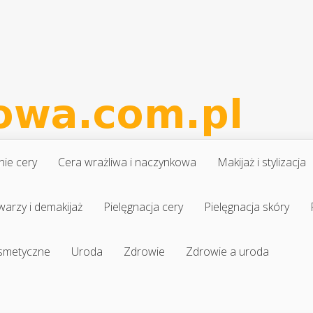
nie cery
Cera wrażliwa i naczynkowa
Makijaż i stylizacja
warzy i demakijaż
Pielęgnacja cery
Pielęgnacja skóry
osmetyczne
Uroda
Zdrowie
Zdrowie a uroda