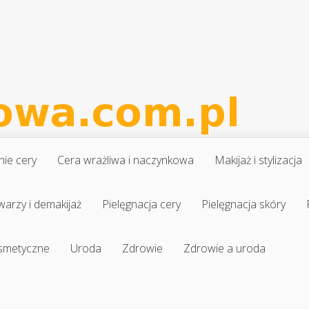
nie cery
Cera wrażliwa i naczynkowa
Makijaż i stylizacja
warzy i demakijaż
Pielęgnacja cery
Pielęgnacja skóry
osmetyczne
Uroda
Zdrowie
Zdrowie a uroda