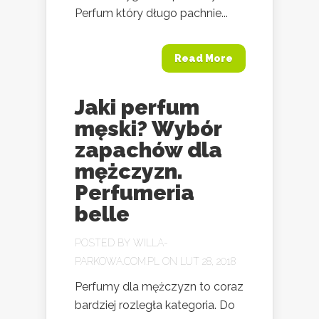
Perfum który długo pachnie...
Read More
Jaki perfum
męski? Wybór
zapachów dla
mężczyzn.
Perfumeria
belle
POSTED BY
WILLA-
PARKOWA.COM.PL
ON LUT 28, 2018
Perfumy dla mężczyzn to coraz
bardziej rozległa kategoria. Do