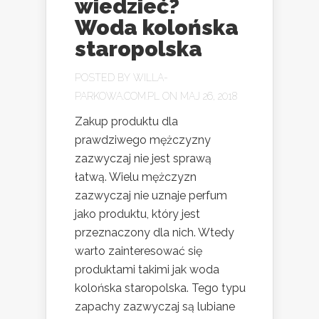
wiedzieć?
Woda kolońska
staropolska
POSTED BY
WILLA-
PARKOWA.COM.PL
ON MAJ 26, 2018
Zakup produktu dla
prawdziwego mężczyzny
zazwyczaj nie jest sprawą
łatwą. Wielu mężczyzn
zazwyczaj nie uznaje perfum
jako produktu, który jest
przeznaczony dla nich. Wtedy
warto zainteresować się
produktami takimi jak woda
kolońska staropolska. Tego typu
zapachy zazwyczaj są lubiane