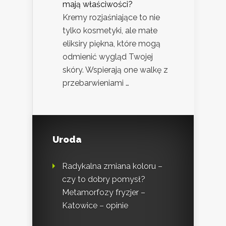
mają właściwości?
Kremy rozjaśniające to nie
tylko kosmetyki, ale małe
eliksiry piękna, które mogą
odmienić wygląd Twojej
skóry. Wspierają one walkę z
przebarwieniami …
Uroda
Radykalna zmiana koloru –
czy to dobry pomysł?
Metamorfozy fryzjer –
Katowice – opinie