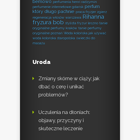
bemowo
perfumeria henri radzymin
perfum
perfumerie internetowe gdańsk
który długo pachnie
praca fryzjer zgierz
Rihanna
regeneracja włosów warszawa
fryzura bob
stylista fryzur leszno
tanie
oryginalne perfumy kraków
tanie perfumy
oryginalne poznań
Woda kolońska jak używać
woda kolońska staropolska
świeczki do
masażu
Uroda
Zmiany skórne w ciąży: jak
dbać o cerę i unikać
problemów?
Uczulenia na dłoniach:
objawy, przyczyny i
skuteczne leczenie