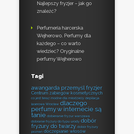
Najlepszy fryzjer – jak go
znaleźć?
Perfumeria harcerska
Wejherowo. Perfumy dla
każdego – co warto
wiedzieć? Oryginalne
perfumy Wejherowo
Tagi
awangarda przemyśl fryzjer
Centrum zabiegów kosmetycznych
co jest teraz modne dla młodzieży
depilacja
dlaczego
laserowa Wrocław
perfumy w internecie są
tanie
dobieranie fryzur warszawa
dobór
dobranie fryzury do typu urody
fryzury do twarzy
dobór fryzury
doczepianie włosów
poznań