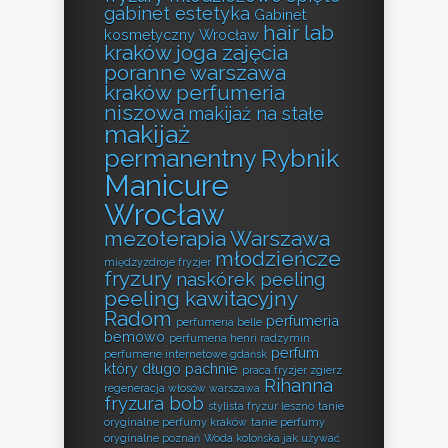
gabinet estetyka
Gabinet
hair lab
kosmetyczny Wrocław
kraków
joga zajęcia
poranne warszawa
kraków perfumeria
niszowa
makijaż na stałe
makijaż
permanentny Rybnik
Manicure
Wrocław
mezoterapia Warszawa
młodzieńcze
międzyzdroje fryzjer
fryzury
naskórek peeling
peeling kawitacyjny
Radom
perfumeria
perfumeria belle
bemowo
perfumeria henri radzymin
perfum
perfumerie internetowe gdańsk
który długo pachnie
praca fryzjer zgierz
Rihanna
regeneracja włosów warszawa
fryzura bob
stylista fryzur leszno
tanie
oryginalne perfumy kraków
tanie perfumy
oryginalne poznań
Woda kolońska jak używać