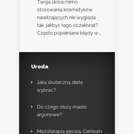
Twoja skóra mimo
stosowania kosmetyków
nawilżających nie wygląda
tak, jakbyś tego oczekiwał?
Często popełniane błędy w …
Uroda
Jaką skuteczną dietę
wybrać?
Do czego służy masło
argonowe?
Mezoterapia igłowa. Centrum