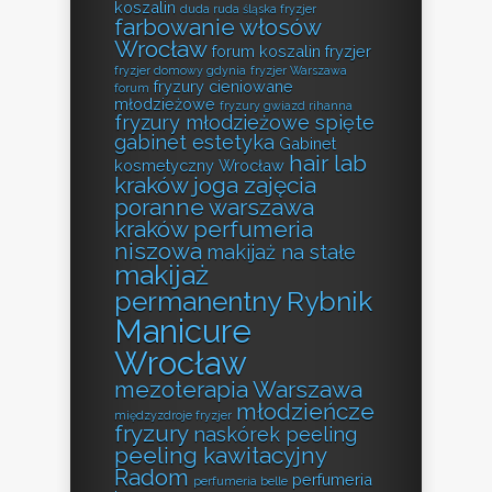
koszalin
duda ruda śląska fryzjer
farbowanie włosów
Wrocław
forum koszalin fryzjer
fryzjer domowy gdynia
fryzjer Warszawa
fryzury cieniowane
forum
młodzieżowe
fryzury gwiazd rihanna
fryzury młodzieżowe spięte
gabinet estetyka
Gabinet
hair lab
kosmetyczny Wrocław
kraków
joga zajęcia
poranne warszawa
kraków perfumeria
niszowa
makijaż na stałe
makijaż
permanentny Rybnik
Manicure
Wrocław
mezoterapia Warszawa
młodzieńcze
międzyzdroje fryzjer
fryzury
naskórek peeling
peeling kawitacyjny
Radom
perfumeria
perfumeria belle