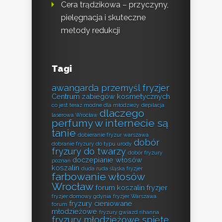
Cera trądzikowa – przyczyny,
pielęgnacja i skuteczne
metody redukcji
Tagi
awangarda przemyśl fryzjer
Centrum zabiegów kosmetycznych
co jest teraz modne dla młodzieży
depilacja
dlaczego
laserowa Wrocław
perfumy w internecie są
tanie
dobieranie fryzur warszawa
dobór
dobranie fryzury do typu urody
fryzury do twarzy
dobór fryzury
doczepianie włosów
poznań
koszalin
duda ruda śląska fryzjer
farbowanie włosów
Wrocław
forum koszalin fryzjer
fryzjer domowy gdynia
fryzjer Warszawa
fryzury cieniowane
forum
młodzieżowe
fryzury gwiazd rihanna
fryzury młodzieżowe spięte