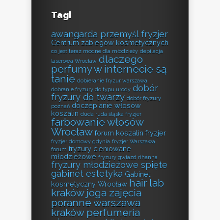
Tagi
awangarda przemyśl fryzjer
Centrum zabiegów kosmetycznych
co jest teraz modne dla młodzieży
depilacja
dlaczego
laserowa Wrocław
perfumy w internecie są
tanie
dobieranie fryzur warszawa
dobór
dobranie fryzury do typu urody
fryzury do twarzy
dobór fryzury
doczepianie włosów
poznań
koszalin
duda ruda śląska fryzjer
farbowanie włosów
Wrocław
forum koszalin fryzjer
fryzjer domowy gdynia
fryzjer Warszawa
fryzury cieniowane
forum
młodzieżowe
fryzury gwiazd rihanna
fryzury młodzieżowe spięte
gabinet estetyka
Gabinet
hair lab
kosmetyczny Wrocław
kraków
joga zajęcia
poranne warszawa
kraków perfumeria