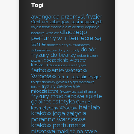
Tagi
awangarda przemyśl fryzjer
Centrum zabiegów kosmetycznych
co jest teraz modne dla młodzieży
depilacja
dlaczego
laserowa Wrocław
perfumy w internecie są
tanie
dobieranie fryzur warszawa
dobór
dobranie fryzury do typu urody
fryzury do twarzy
dobór fryzury
doczepianie włosów
poznań
koszalin
duda ruda śląska fryzjer
farbowanie włosów
Wrocław
forum koszalin fryzjer
fryzjer domowy gdynia
fryzjer Warszawa
fryzury cieniowane
forum
młodzieżowe
fryzury gwiazd rihanna
fryzury młodzieżowe spięte
gabinet estetyka
Gabinet
hair lab
kosmetyczny Wrocław
kraków
joga zajęcia
poranne warszawa
kraków perfumeria
niszowa
makijaż na stałe