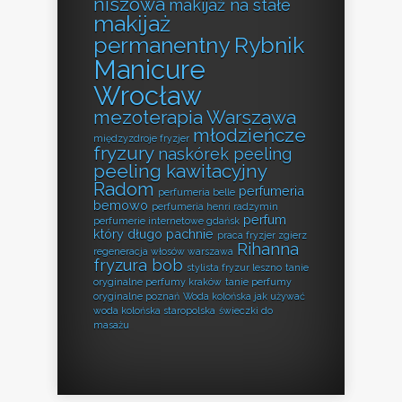
niszowa
makijaż na stałe
makijaż
permanentny Rybnik
Manicure
Wrocław
mezoterapia Warszawa
młodzieńcze
międzyzdroje fryzjer
fryzury
naskórek peeling
peeling kawitacyjny
Radom
perfumeria
perfumeria belle
bemowo
perfumeria henri radzymin
perfum
perfumerie internetowe gdańsk
który długo pachnie
praca fryzjer zgierz
Rihanna
regeneracja włosów warszawa
fryzura bob
stylista fryzur leszno
tanie
oryginalne perfumy kraków
tanie perfumy
oryginalne poznań
Woda kolońska jak używać
woda kolońska staropolska
świeczki do
masażu