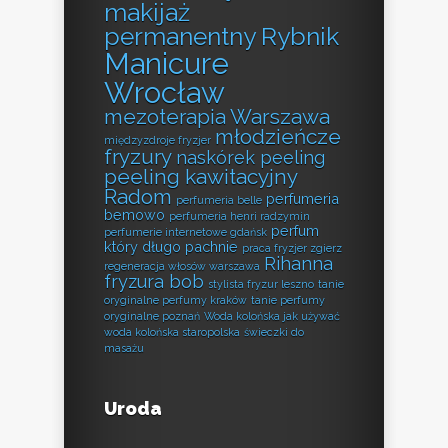
makijaż
permanentny Rybnik
Manicure
Wrocław
mezoterapia Warszawa
młodzieńcze
międzyzdroje fryzjer
fryzury
naskórek peeling
peeling kawitacyjny
Radom
perfumeria
perfumeria belle
bemowo
perfumeria henri radzymin
perfum
perfumerie internetowe gdańsk
który długo pachnie
praca fryzjer zgierz
Rihanna
regeneracja włosów warszawa
fryzura bob
stylista fryzur leszno
tanie
oryginalne perfumy kraków
tanie perfumy
oryginalne poznań
Woda kolońska jak używać
woda kolońska staropolska
świeczki do
masażu
Uroda