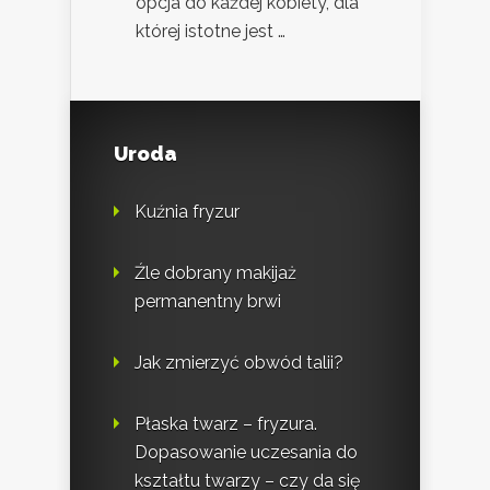
opcja do każdej kobiety, dla
której istotne jest …
Uroda
Kuźnia fryzur
Źle dobrany makijaż
permanentny brwi
Jak zmierzyć obwód talii?
Płaska twarz – fryzura.
Dopasowanie uczesania do
kształtu twarzy – czy da się