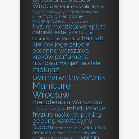
Wrocław
forum koszalin fryzjer
fryzjer domowy gdynia
fryzjer Warszawa
fryzury cieniowane
forum
młodzieżowe
fryzury gwiazd rihanna
fryzury młodzieżowe spięte
gabinet estetyka
Gabinet
hair lab
kosmetyczny Wrocław
kraków
joga zajęcia
poranne warszawa
kraków perfumeria
niszowa
makijaż na stałe
makijaż
permanentny Rybnik
Manicure
Wrocław
mezoterapia Warszawa
młodzieńcze
międzyzdroje fryzjer
fryzury
naskórek peeling
peeling kawitacyjny
Radom
perfumeria
perfumeria belle
bemowo
perfumeria henri radzymin
perfum
perfumerie internetowe gdańsk