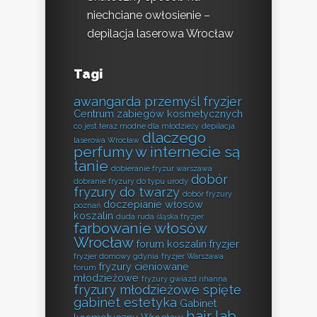
niechciane owłosienie –
depilacja laserowa Wrocław
Tagi
awangarda przemyśl fryzjer
Centrum zabiegów kosmetycznych
co jest teraz modne dla młodzieży
depilacja
dlaczego
laserowa Wrocław
perfumy w internecie są
tanie
dobieranie fryzur warszawa
dobór
dobranie fryzury do typu urody
fryzury do twarzy
dobór fryzury
doczepianie włosów
poznań
koszalin
duda ruda śląska fryzjer
farbowanie włosów
Wrocław
forum koszalin fryzjer
fryzjer domowy gdynia
fryzjer Warszawa
fryzury cieniowane
forum
młodzieżowe
fryzury gwiazd rihanna
fryzury młodzieżowe spięte
gabinet estetyka
Gabinet
hair lab