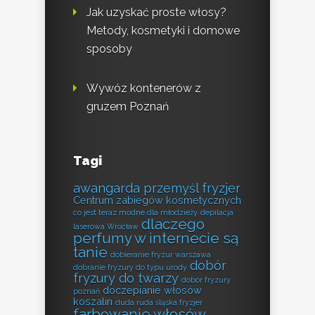
Jak uzyskać proste włosy?
Metody, kosmetyki i domowe
sposoby
Wywóz kontenerów z
gruzem Poznań
Tagi
awangarda przemyśl fryzjer
Centrum zabiegów kosmetycznych
co jest teraz modne dla młodzieży
depilacja
dlaczego
laserowa Wrocław
perfumy w internecie są
tanie
dobieranie fryzur warszawa
dobór
dobranie fryzury do typu urody
fryzury do twarzy
dobór fryzury
doczepianie włosów
poznań
koszalin
duda ruda śląska fryzjer
farbowanie włosów