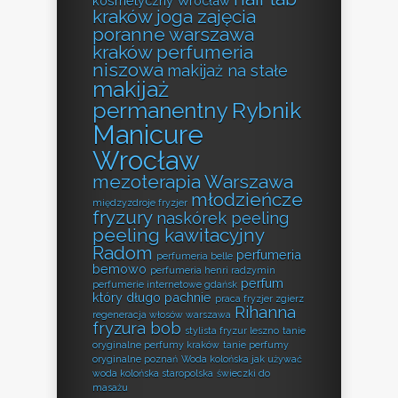
kosmetyczny Wrocław
kraków
joga zajęcia
poranne warszawa
kraków perfumeria
niszowa
makijaż na stałe
makijaż
permanentny Rybnik
Manicure
Wrocław
mezoterapia Warszawa
młodzieńcze
międzyzdroje fryzjer
fryzury
naskórek peeling
peeling kawitacyjny
Radom
perfumeria
perfumeria belle
bemowo
perfumeria henri radzymin
perfum
perfumerie internetowe gdańsk
który długo pachnie
praca fryzjer zgierz
Rihanna
regeneracja włosów warszawa
fryzura bob
stylista fryzur leszno
tanie
oryginalne perfumy kraków
tanie perfumy
oryginalne poznań
Woda kolońska jak używać
woda kolońska staropolska
świeczki do
masażu