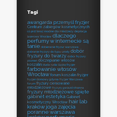
Tagi
awangarda przemyśl fryzjer
Centrum zabiegów kosmetycznych
co jest teraz modne dla młodzieży
depilacja
dlaczego
laserowa Wrocław
perfumy w internecie są
tanie
dobieranie fryzur warszawa
dobór
dobranie fryzury do typu urody
fryzury do twarzy
dobór fryzury
doczepianie włosów
poznań
koszalin
duda ruda śląska fryzjer
farbowanie włosów
Wrocław
forum koszalin fryzjer
fryzjer domowy gdynia
fryzjer Warszawa
fryzury cieniowane
forum
młodzieżowe
fryzury gwiazd rihanna
fryzury młodzieżowe spięte
gabinet estetyka
Gabinet
hair lab
kosmetyczny Wrocław
kraków
joga zajęcia
poranne warszawa