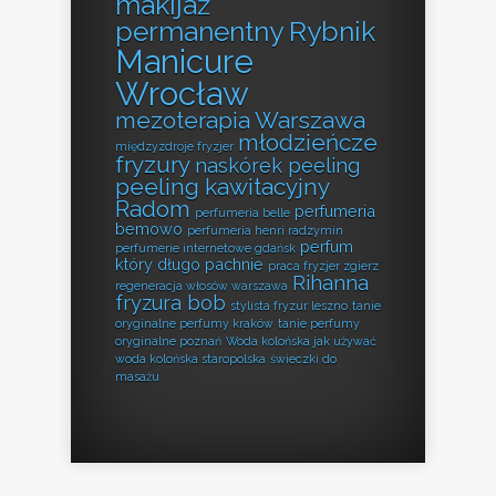
makijaż
permanentny Rybnik
Manicure
Wrocław
mezoterapia Warszawa
młodzieńcze
międzyzdroje fryzjer
fryzury
naskórek peeling
peeling kawitacyjny
Radom
perfumeria
perfumeria belle
bemowo
perfumeria henri radzymin
perfum
perfumerie internetowe gdańsk
który długo pachnie
praca fryzjer zgierz
Rihanna
regeneracja włosów warszawa
fryzura bob
stylista fryzur leszno
tanie
oryginalne perfumy kraków
tanie perfumy
oryginalne poznań
Woda kolońska jak używać
woda kolońska staropolska
świeczki do
masażu