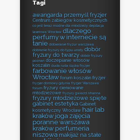
Tagi
awangarda przemyśl fryzjer
Centrum zabiegów kosmetycznych
co jest teraz modne dla młodzieży
depilacja
dlaczego
laserowa Wrocław
perfumy w internecie są
tanie
dobieranie fryzur warszawa
dobór
dobranie fryzury do typu urody
fryzury do twarzy
dobór fryzury
doczepianie włosów
poznań
koszalin
duda ruda śląska fryzjer
farbowanie włosów
Wrocław
forum koszalin fryzjer
fryzjer domowy gdynia
fryzjer Warszawa
fryzury cieniowane
forum
młodzieżowe
fryzury gwiazd rihanna
fryzury młodzieżowe spięte
gabinet estetyka
Gabinet
hair lab
kosmetyczny Wrocław
kraków
joga zajęcia
poranne warszawa
kraków perfumeria
niszowa
makijaż na stałe