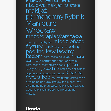
kraków perfumeria
niszowa
makijaż na stałe
makijaż
permanentny Rybnik
Manicure
Wrocław
mezoterapia Warszawa
młodzieńcze
międzyzdroje fryzjer
fryzury
naskórek peeling
peeling kawitacyjny
Radom
perfumeria
perfumeria belle
bemowo
perfumeria henri radzymin
perfum
perfumerie internetowe gdańsk
który długo pachnie
praca fryzjer zgierz
Rihanna
regeneracja włosów warszawa
fryzura bob
stylista fryzur leszno
tanie
oryginalne perfumy kraków
tanie perfumy
oryginalne poznań
Woda kolońska jak używać
woda kolońska staropolska
świeczki do
masażu
Uroda