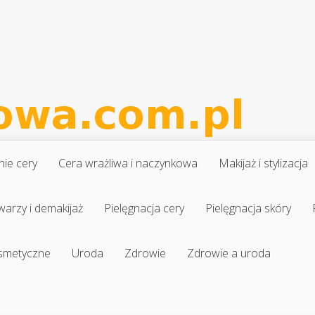
nie cery
Cera wrażliwa i naczynkowa
Makijaż i stylizacja
warzy i demakijaż
Pielęgnacja cery
Pielęgnacja skóry
osmetyczne
Uroda
Zdrowie
Zdrowie a uroda