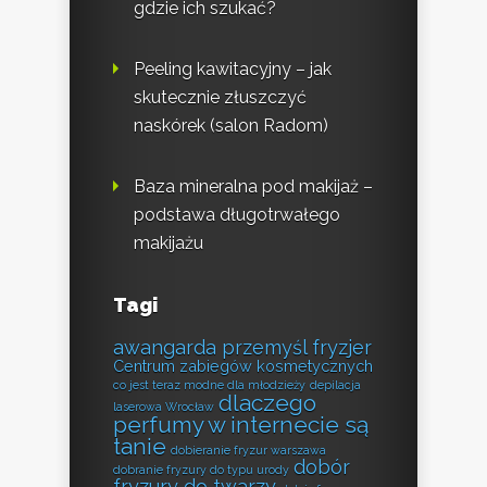
gdzie ich szukać?
Peeling kawitacyjny – jak
skutecznie złuszczyć
naskórek (salon Radom)
Baza mineralna pod makijaż –
podstawa długotrwałego
makijażu
Tagi
awangarda przemyśl fryzjer
Centrum zabiegów kosmetycznych
co jest teraz modne dla młodzieży
depilacja
dlaczego
laserowa Wrocław
perfumy w internecie są
tanie
dobieranie fryzur warszawa
dobór
dobranie fryzury do typu urody
fryzury do twarzy