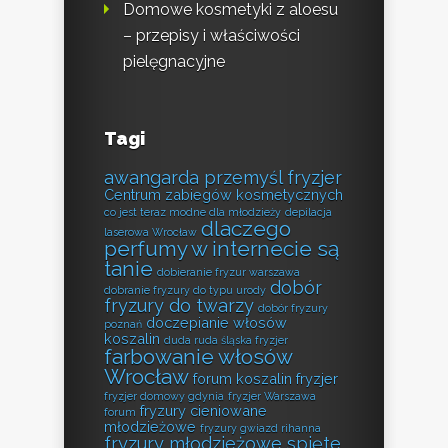
Domowe kosmetyki z aloesu
– przepisy i właściwości
pielęgnacyjne
Tagi
awangarda przemyśl fryzjer
Centrum zabiegów kosmetycznych
co jest teraz modne dla młodzieży
depilacja
dlaczego
laserowa Wrocław
perfumy w internecie są
tanie
dobieranie fryzur warszawa
dobór
dobranie fryzury do typu urody
fryzury do twarzy
dobór fryzury
doczepianie włosów
poznań
koszalin
duda ruda śląska fryzjer
farbowanie włosów
Wrocław
forum koszalin fryzjer
fryzjer domowy gdynia
fryzjer Warszawa
fryzury cieniowane
forum
młodzieżowe
fryzury gwiazd rihanna
fryzury młodzieżowe spięte