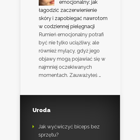
emocjonalny: jak
łagodzić zaczerwienienie
skóry i zapobiegać nawrotom
w codziennej pielęgnacji
Rumień emocjonalny potrafi
być nie tylko uciążliwy, ale
również mylący, gdyż jego
objawy mogą pojawiać się w
najmniej oczekiwanych
momentach. Zauważyłeś …
Uroda
Jak wyćwiczyć biceps bez
sprzętu?