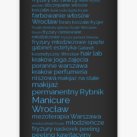
dobór fryzury
doczepianie włosów
poznań
koszalin
duda ruda śląska fryzjer
farbowanie włosów
Wrocław
forum koszalin fryzjer
fryzjer domowy gdynia
fryzjer Warszawa
fryzury cieniowane
forum
młodzieżowe
fryzury gwiazd rihanna
fryzury młodzieżowe spięte
gabinet estetyka
Gabinet
hair lab
kosmetyczny Wrocław
kraków
joga zajęcia
poranne warszawa
kraków perfumeria
niszowa
makijaż na stałe
makijaż
permanentny Rybnik
Manicure
Wrocław
mezoterapia Warszawa
młodzieńcze
międzyzdroje fryzjer
fryzury
naskórek peeling
peeling kawitacyjny