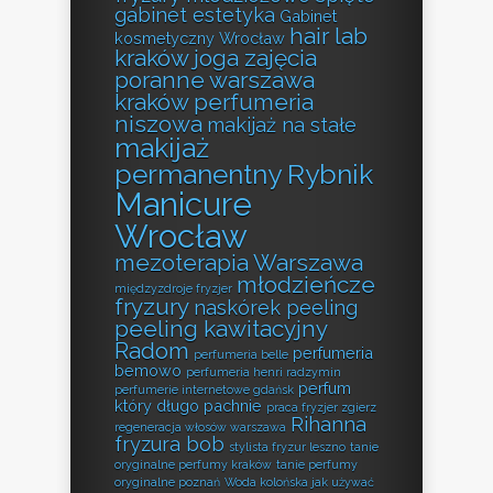
gabinet estetyka
Gabinet
hair lab
kosmetyczny Wrocław
kraków
joga zajęcia
poranne warszawa
kraków perfumeria
niszowa
makijaż na stałe
makijaż
permanentny Rybnik
Manicure
Wrocław
mezoterapia Warszawa
młodzieńcze
międzyzdroje fryzjer
fryzury
naskórek peeling
peeling kawitacyjny
Radom
perfumeria
perfumeria belle
bemowo
perfumeria henri radzymin
perfum
perfumerie internetowe gdańsk
który długo pachnie
praca fryzjer zgierz
Rihanna
regeneracja włosów warszawa
fryzura bob
stylista fryzur leszno
tanie
oryginalne perfumy kraków
tanie perfumy
oryginalne poznań
Woda kolońska jak używać