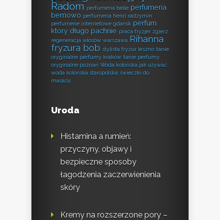
Radom
perfumeria
perfumeria belle
bemowo
perfumeria henri radzymin
perfum
perfumerie internetowe gdańsk
który długo pachnie
praca fryzjer zgierz
Rihanna
regeneracja włosów warszawa
fryzura bob
stylista fryzur leszno
tanie
oryginalne perfumy kraków
tanie perfumy
oryginalne poznań
Woda kolońska jak używać
woda kolońska staropolska
świeczki do
masażu
Uroda
Histamina a rumień:
przyczyny, objawy i
bezpieczne sposoby
łagodzenia zaczerwienienia
skóry
Kremy na rozszerzone pory –