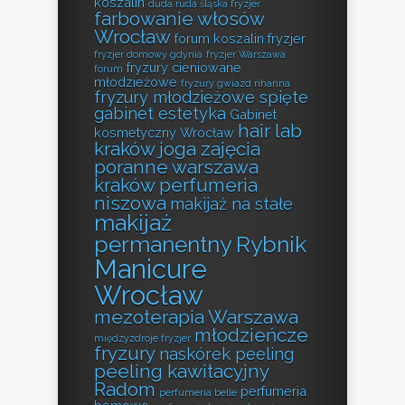
koszalin
duda ruda śląska fryzjer
farbowanie włosów
Wrocław
forum koszalin fryzjer
fryzjer domowy gdynia
fryzjer Warszawa
fryzury cieniowane
forum
młodzieżowe
fryzury gwiazd rihanna
fryzury młodzieżowe spięte
gabinet estetyka
Gabinet
hair lab
kosmetyczny Wrocław
kraków
joga zajęcia
poranne warszawa
kraków perfumeria
niszowa
makijaż na stałe
makijaż
permanentny Rybnik
Manicure
Wrocław
mezoterapia Warszawa
młodzieńcze
międzyzdroje fryzjer
fryzury
naskórek peeling
peeling kawitacyjny
Radom
perfumeria
perfumeria belle