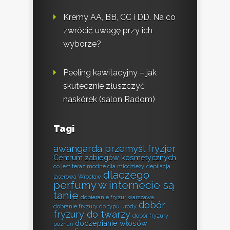
Kremy AA, BB, CC i DD. Na co
zwrócić uwagę przy ich
wyborze?
Peeling kawitacyjny – jak
skutecznie złuszczyć
naskórek (salon Radom)
Tagi
awangarda przemyśl fryzjer
Centrum zabiegów kosmetycznych
co jest teraz modne dla młodzieży
depilacja
dlaczego
laserowa Wrocław
perfumy w internecie są
tanie
dobieranie fryzur warszawa
dobór
dobranie fryzury do typu urody
fryzury do twarzy
dobór fryzury
doczepianie włosów
poznań