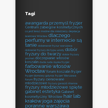
Tagi
awangarda przemyśl fryzjer
Centrum zabiegów kosmetycznych
co jest teraz modne dla młodzieży
depilacja
dlaczego
laserowa Wrocław
perfumy w internecie są
tanie
dobieranie fryzur warszawa
dobór
dobranie fryzury do typu urody
fryzury do twarzy
dobór fryzury
doczepianie włosów
poznań
koszalin
duda ruda śląska fryzjer
farbowanie włosów
Wrocław
forum koszalin fryzjer
fryzjer domowy gdynia
fryzjer Warszawa
fryzury cieniowane
forum
młodzieżowe
fryzury gwiazd rihanna
fryzury młodzieżowe spięte
gabinet estetyka
Gabinet
hair lab
kosmetyczny Wrocław
kraków
joga zajęcia
poranne warszawa