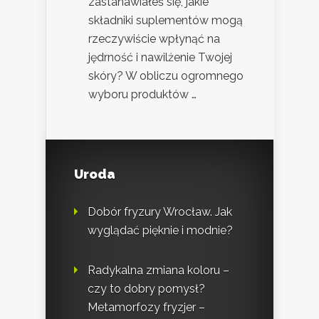
zastanawiałeś się, jakie
składniki suplementów mogą
rzeczywiście wpłynąć na
jędrność i nawilżenie Twojej
skóry? W obliczu ogromnego
wyboru produktów …
Uroda
Dobór fryzury Wrocław. Jak
wyglądać pięknie i modnie?
Radykalna zmiana koloru –
czy to dobry pomysł?
Metamorfozy fryzjer –