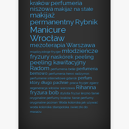
kraków perfumeria
niszowa
makijaż na stałe
makijaż
permanentny Rybnik
Manicure
Wrocław
mezoterapia Warszawa
młodzieńcze
międzyzdroje fryzjer
fryzury
naskórek peeling
peeling kawitacyjny
Radom
perfumeria
perfumeria belle
bemowo
perfumeria henri radzymin
perfum
perfumerie internetowe gdańsk
który długo pachnie
praca fryzjer zgierz
Rihanna
regeneracja włosów warszawa
fryzura bob
stylista fryzur leszno
tanie
oryginalne perfumy kraków
tanie perfumy
oryginalne poznań
Woda kolońska jak używać
woda kolońska staropolska
świeczki do
masażu