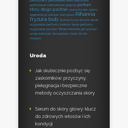
bemowo
perfumeria henri radzymin
perfum
perfumerie internetowe gdańsk
który długo pachnie
praca fryzjer zgierz
Rihanna
regeneracja włosów warszawa
fryzura bob
stylista fryzur leszno
tanie
oryginalne perfumy kraków
tanie perfumy
oryginalne poznań
Woda kolońska jak używać
woda kolońska staropolska
świeczki do
masażu
Uroda
Jak skutecznie pozbyć się
zaskórników: przyczyny,
pielęgnacja i bezpieczne
metody oczyszczania skóry
Serum do skóry głowy: klucz
do zdrowych włosów i ich
kondycji