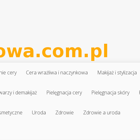
nie cery
Cera wrażliwa i naczynkowa
Makijaż i stylizacja
warzy i demakijaż
Pielęgnacja cery
Pielęgnacja skóry
osmetyczne
Uroda
Zdrowie
Zdrowie a uroda