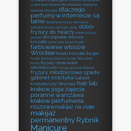
co jest teraz modne dla młodzieży
depilacja
dlaczego
laserowa Wrocław
perfumy w internecie są
tanie
dobieranie fryzur warszawa
dobór
dobranie fryzury do typu urody
fryzury do twarzy
dobór fryzury
doczepianie włosów
poznań
koszalin
duda ruda śląska fryzjer
farbowanie włosów
Wrocław
forum koszalin fryzjer
fryzjer domowy gdynia
fryzjer Warszawa
fryzury cieniowane
forum
młodzieżowe
fryzury gwiazd rihanna
fryzury młodzieżowe spięte
gabinet estetyka
Gabinet
hair lab
kosmetyczny Wrocław
kraków
joga zajęcia
poranne warszawa
kraków perfumeria
niszowa
makijaż na stałe
makijaż
permanentny Rybnik
Manicure