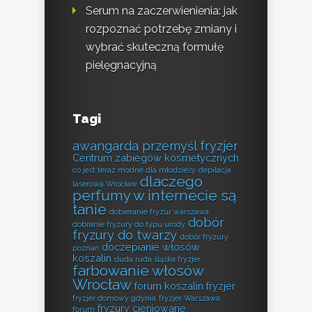
Serum na zaczerwienienia: jak
rozpoznać potrzebę zmiany i
wybrać skuteczną formułę
pielęgnacyjną
Tagi
awangarda przemyśl fryzjer
Centrum zabiegów kosmetycznych
co jest teraz modne dla młodzieży
depilacja
dlaczego
laserowa Wrocław
perfumy w internecie są
tanie
dobieranie fryzur warszawa
dobór
dobranie fryzury do typu urody
fryzury do twarzy
dobór fryzury
doczepianie włosów
poznań
koszalin
duda ruda śląska fryzjer
farbowanie włosów
Wrocław
forum koszalin fryzjer
fryzjer domowy gdynia
fryzjer Warszawa
fryzury cieniowane
forum