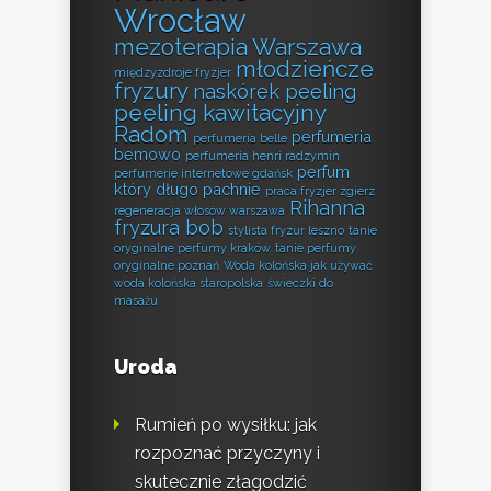
Wrocław
mezoterapia Warszawa
młodzieńcze
międzyzdroje fryzjer
fryzury
naskórek peeling
peeling kawitacyjny
Radom
perfumeria
perfumeria belle
bemowo
perfumeria henri radzymin
perfum
perfumerie internetowe gdańsk
który długo pachnie
praca fryzjer zgierz
Rihanna
regeneracja włosów warszawa
fryzura bob
stylista fryzur leszno
tanie
oryginalne perfumy kraków
tanie perfumy
oryginalne poznań
Woda kolońska jak używać
woda kolońska staropolska
świeczki do
masażu
Uroda
Rumień po wysiłku: jak
rozpoznać przyczyny i
skutecznie złagodzić