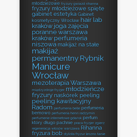
młodzieżowe
fryzury gwiazd rihanna
fryzury młodzieżowe spięte
gabinet estetyka
Gabinet
hair lab
kosmetyczny Wrocław
kraków
joga zajęcia
poranne warszawa
kraków perfumeria
niszowa
makijaż na stałe
makijaż
permanentny Rybnik
Manicure
Wrocław
mezoterapia Warszawa
młodzieńcze
międzyzdroje fryzjer
fryzury
naskórek peeling
peeling kawitacyjny
Radom
perfumeria
perfumeria belle
bemowo
perfumeria henri radzymin
perfum
perfumerie internetowe gdańsk
który długo pachnie
praca fryzjer zgierz
Rihanna
regeneracja włosów warszawa
fryzura bob
stylista fryzur leszno
tanie