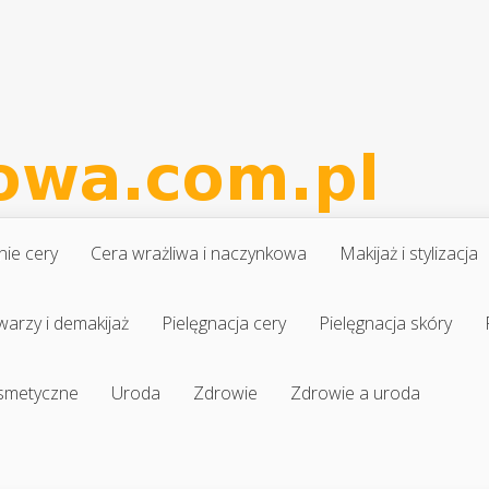
nie cery
Cera wrażliwa i naczynkowa
Makijaż i stylizacja
warzy i demakijaż
Pielęgnacja cery
Pielęgnacja skóry
osmetyczne
Uroda
Zdrowie
Zdrowie a uroda