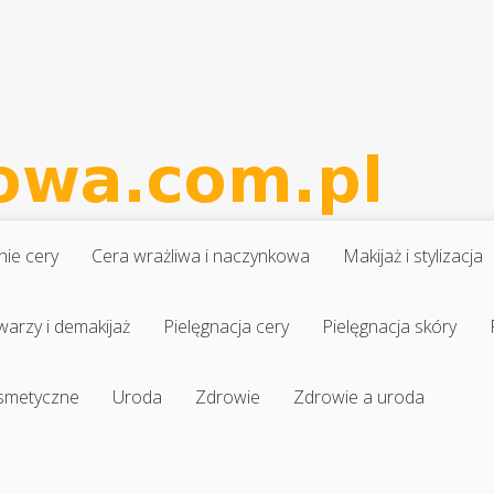
nie cery
Cera wrażliwa i naczynkowa
Makijaż i stylizacja
warzy i demakijaż
Pielęgnacja cery
Pielęgnacja skóry
osmetyczne
Uroda
Zdrowie
Zdrowie a uroda