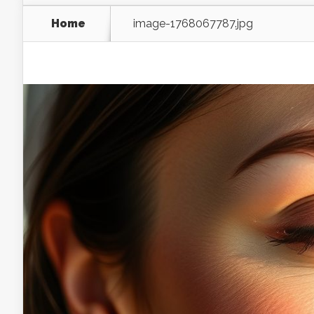
Home
image-1768067787.jpg