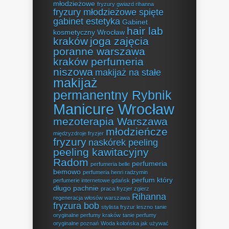
młodzieżowe
fryzury gwiazd rihanna
fryzury młodzieżowe spięte
gabinet estetyka
Gabinet
hair lab
kosmetyczny Wrocław
kraków
joga zajęcia
poranne warszawa
kraków perfumeria
niszowa
makijaż na stałe
makijaż
permanentny Rybnik
Manicure Wrocław
mezoterapia Warszawa
młodzieńcze
międzyzdroje fryzjer
fryzury
naskórek peeling
peeling kawitacyjny
Radom
perfumeria
perfumeria belle
bemowo
perfumeria henri radzymin
perfum który
perfumerie internetowe gdańsk
długo pachnie
praca fryzjer zgierz
Rihanna
regeneracja włosów warszawa
fryzura bob
stylista fryzur leszno
tanie
oryginalne perfumy kraków
tanie perfumy
oryginalne poznań
Woda kolońska jak używać