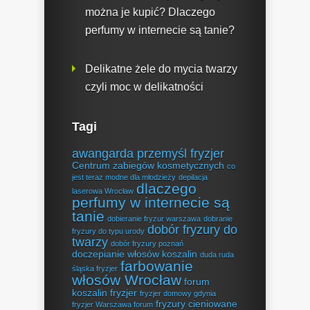
można je kupić? Dlaczego
perfumy w internecie są tanie?
Delikatne żele do mycia twarzy
czyli moc w delikatności
Tagi
awangarda przemyśl fryzjer
Centrum zabiegów kosmetycznych
co
jest teraz modne dla młodzieży
depilacja
dlaczego
laserowa Wrocław
perfumy w internecie są
tanie
dobieranie fryzur warszawa
dobranie
dobór fryzury do
fryzury do typu urody
twarzy
dobór fryzury poznań
doczepianie włosów koszalin
duda ruda
farbowanie
śląska fryzjer
włosów Wrocław
forum
koszalin fryzjer
fryzjer domowy gdynia
fryzury cieniowane
fryzjer Warszawa forum