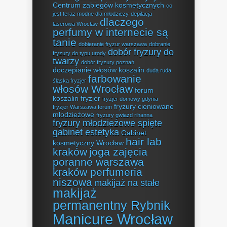
Centrum zabiegów kosmetycznych
co
jest teraz modne dla młodzieży
depilacja
dlaczego
laserowa Wrocław
perfumy w internecie są
tanie
dobieranie fryzur warszawa
dobranie
dobór fryzury do
fryzury do typu urody
twarzy
dobór fryzury poznań
doczepianie włosów koszalin
duda ruda
farbowanie
śląska fryzjer
włosów Wrocław
forum
koszalin fryzjer
fryzjer domowy gdynia
fryzury cieniowane
fryzjer Warszawa forum
młodzieżowe
fryzury gwiazd rihanna
fryzury młodzieżowe spięte
gabinet estetyka
Gabinet
hair lab
kosmetyczny Wrocław
kraków
joga zajęcia
poranne warszawa
kraków perfumeria
niszowa
makijaż na stałe
makijaż
permanentny Rybnik
Manicure Wrocław