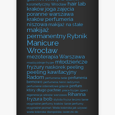
hair lab
kosmetyczny Wrocław
kraków
joga zajęcia
poranne warszawa
kraków perfumeria
niszowa
makijaż na stałe
makijaż
permanentny Rybnik
Manicure
Wrocław
mezoterapia Warszawa
młodzieńcze
międzyzdroje fryzjer
fryzury
naskórek peeling
peeling kawitacyjny
Radom
perfumeria
perfumeria belle
bemowo
perfumeria henri radzymin
perfum
perfumerie internetowe gdańsk
który długo pachnie
praca fryzjer zgierz
Rihanna
regeneracja włosów warszawa
fryzura bob
stylista fryzur leszno
tanie
oryginalne perfumy kraków
tanie perfumy
oryginalne poznań
Woda kolońska jak używać
woda kolońska staropolska
świeczki do