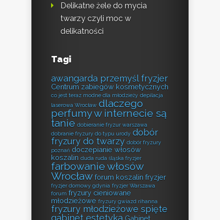
Delikatne żele do mycia
twarzy czyli moc w
delikatności
Tagi
awangarda przemyśl fryzjer
Centrum zabiegów kosmetycznych
co jest teraz modne dla młodzieży
depilacja
dlaczego
laserowa Wrocław
perfumy w internecie są
tanie
dobieranie fryzur warszawa
dobór
dobranie fryzury do typu urody
fryzury do twarzy
dobór fryzury
doczepianie włosów
poznań
koszalin
duda ruda śląska fryzjer
farbowanie włosów
Wrocław
forum koszalin fryzjer
fryzjer domowy gdynia
fryzjer Warszawa
fryzury cieniowane
forum
młodzieżowe
fryzury gwiazd rihanna
fryzury młodzieżowe spięte
gabinet estetyka
Gabinet