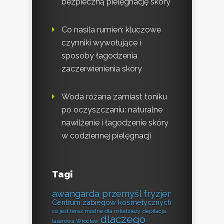
bezpieczną pielęgnację skóry
Co nasila rumień: kluczowe
czynniki wywołujące i
sposoby łagodzenia
zaczerwienienia skóry
Woda różana zamiast toniku
po oczyszczaniu: naturalne
nawilżenie i łagodzenie skóry
w codziennej pielęgnacji
Tagi
awangarda przemyśl fryzjer
Centrum zabiegów kosmetycznych
co jest teraz modne dla młodzieży
depilacja
dlaczego
laserowa Wrocław