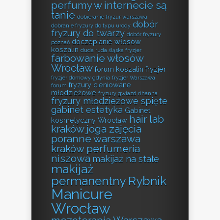
perfumy w internecie są
tanie
dobieranie fryzur warszawa
dobór
dobranie fryzury do typu urody
fryzury do twarzy
dobór fryzury
doczepianie włosów
poznań
koszalin
duda ruda śląska fryzjer
farbowanie włosów
Wrocław
forum koszalin fryzjer
fryzjer domowy gdynia
fryzjer Warszawa
fryzury cieniowane
forum
młodzieżowe
fryzury gwiazd rihanna
fryzury młodzieżowe spięte
gabinet estetyka
Gabinet
hair lab
kosmetyczny Wrocław
kraków
joga zajęcia
poranne warszawa
kraków perfumeria
niszowa
makijaż na stałe
makijaż
permanentny Rybnik
Manicure
Wrocław