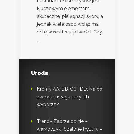
nakładania kosmetyków jest
kluczowym elementem
skutecznej pielęgnacji skóry, a
jednak wiele osób wciąż ma
w tej kwestii wątpliwości. Czy
…
Uroda
Kremy AA, BB, CC i DD. Na co
zwrócić uwagę przy ich
wyborze?
Trendy Zabrze opinie –
warkoczyki. Szalone fryzury –