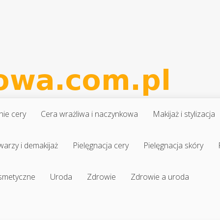
nie cery
Cera wrażliwa i naczynkowa
Makijaż i stylizacja
warzy i demakijaż
Pielęgnacja cery
Pielęgnacja skóry
osmetyczne
Uroda
Zdrowie
Zdrowie a uroda