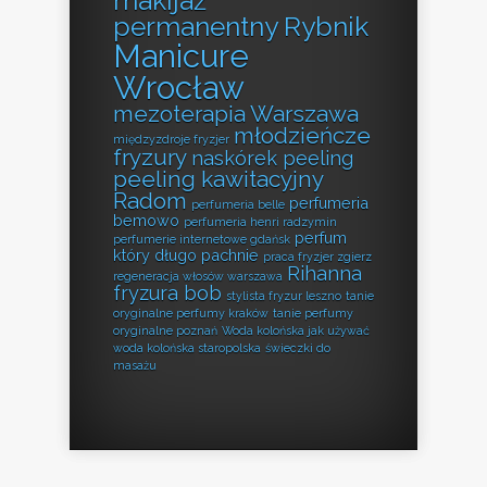
makijaż
permanentny Rybnik
Manicure
Wrocław
mezoterapia Warszawa
młodzieńcze
międzyzdroje fryzjer
fryzury
naskórek peeling
peeling kawitacyjny
Radom
perfumeria
perfumeria belle
bemowo
perfumeria henri radzymin
perfum
perfumerie internetowe gdańsk
który długo pachnie
praca fryzjer zgierz
Rihanna
regeneracja włosów warszawa
fryzura bob
stylista fryzur leszno
tanie
oryginalne perfumy kraków
tanie perfumy
oryginalne poznań
Woda kolońska jak używać
woda kolońska staropolska
świeczki do
masażu