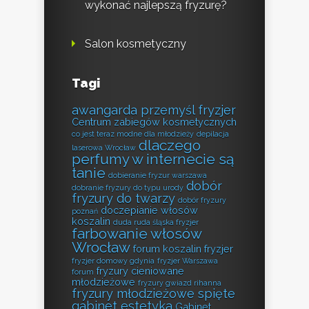
wykonać najlepszą fryzurę?
Salon kosmetyczny
Tagi
awangarda przemyśl fryzjer
Centrum zabiegów kosmetycznych
co jest teraz modne dla młodzieży
depilacja
dlaczego
laserowa Wrocław
perfumy w internecie są
tanie
dobieranie fryzur warszawa
dobór
dobranie fryzury do typu urody
fryzury do twarzy
dobór fryzury
doczepianie włosów
poznań
koszalin
duda ruda śląska fryzjer
farbowanie włosów
Wrocław
forum koszalin fryzjer
fryzjer domowy gdynia
fryzjer Warszawa
fryzury cieniowane
forum
młodzieżowe
fryzury gwiazd rihanna
fryzury młodzieżowe spięte
gabinet estetyka
Gabinet