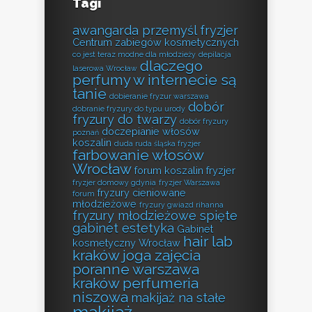
Tagi
awangarda przemyśl fryzjer
Centrum zabiegów kosmetycznych
co jest teraz modne dla młodzieży
depilacja
dlaczego
laserowa Wrocław
perfumy w internecie są
tanie
dobieranie fryzur warszawa
dobór
dobranie fryzury do typu urody
fryzury do twarzy
dobór fryzury
doczepianie włosów
poznań
koszalin
duda ruda śląska fryzjer
farbowanie włosów
Wrocław
forum koszalin fryzjer
fryzjer domowy gdynia
fryzjer Warszawa
fryzury cieniowane
forum
młodzieżowe
fryzury gwiazd rihanna
fryzury młodzieżowe spięte
gabinet estetyka
Gabinet
hair lab
kosmetyczny Wrocław
kraków
joga zajęcia
poranne warszawa
kraków perfumeria
niszowa
makijaż na stałe