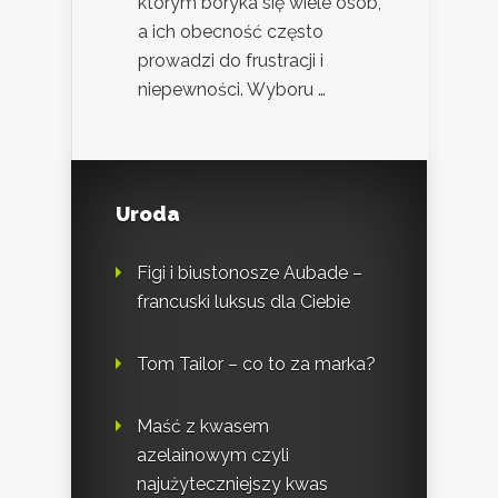
którym boryka się wiele osób,
a ich obecność często
prowadzi do frustracji i
niepewności. Wyboru …
Uroda
Figi i biustonosze Aubade –
francuski luksus dla Ciebie
Tom Tailor – co to za marka?
Maść z kwasem
azelainowym czyli
najużyteczniejszy kwas