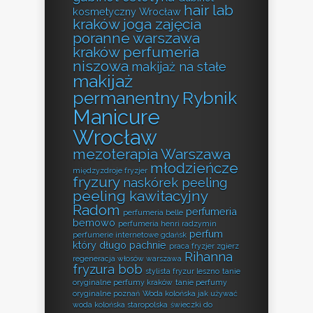
hair lab
kosmetyczny Wrocław
kraków
joga zajęcia
poranne warszawa
kraków perfumeria
niszowa
makijaż na stałe
makijaż
permanentny Rybnik
Manicure
Wrocław
mezoterapia Warszawa
młodzieńcze
międzyzdroje fryzjer
fryzury
naskórek peeling
peeling kawitacyjny
Radom
perfumeria
perfumeria belle
bemowo
perfumeria henri radzymin
perfum
perfumerie internetowe gdańsk
który długo pachnie
praca fryzjer zgierz
Rihanna
regeneracja włosów warszawa
fryzura bob
stylista fryzur leszno
tanie
oryginalne perfumy kraków
tanie perfumy
oryginalne poznań
Woda kolońska jak używać
woda kolońska staropolska
świeczki do