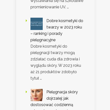
wystawiania się na szkodliwe
promieniowanie UV. …
Dobre kosmetyki do
twarzy w 2023 roku
– ranking i porady
pielęgnacyjne
Dobre kosmetyki do
pielęgnacji twarzy mogą
zdziałać cuda dla zdrowia i
wyglądu skóry. W 2023 roku
aż 21 produktów zdobyło
tytuł …
Pielęgnacja skóry
dojrzałej: jak
dostosować codzienną