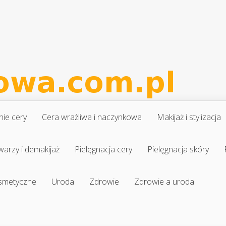
nie cery
Cera wrażliwa i naczynkowa
Makijaż i stylizacja
warzy i demakijaż
Pielęgnacja cery
Pielęgnacja skóry
osmetyczne
Uroda
Zdrowie
Zdrowie a uroda