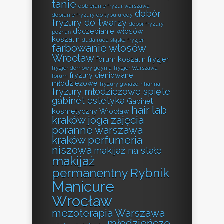
tanie
dobieranie fryzur warszawa
dobór
dobranie fryzury do typu urody
fryzury do twarzy
dobór fryzury
doczepianie włosów
poznań
koszalin
duda ruda śląska fryzjer
farbowanie włosów
Wrocław
forum koszalin fryzjer
fryzjer domowy gdynia
fryzjer Warszawa
fryzury cieniowane
forum
młodzieżowe
fryzury gwiazd rihanna
fryzury młodzieżowe spięte
gabinet estetyka
Gabinet
hair lab
kosmetyczny Wrocław
kraków
joga zajęcia
poranne warszawa
kraków perfumeria
niszowa
makijaż na stałe
makijaż
permanentny Rybnik
Manicure
Wrocław
mezoterapia Warszawa
młodzieńcze