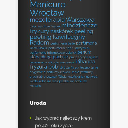
Manicure
Wrocław
mezoterapia Warszawa
młodzieńcze
międzyzdroje fryzjer
fryzury
naskórek peeling
peeling kawitacyjny
Radom
perfumeria
perfumeria belle
bemowo
perfumeria henri radzymin
perfum
perfumerie internetowe gdańsk
który długo pachnie
praca fryzjer zgierz
Rihanna
regeneracja włosów warszawa
fryzura bob
stylista fryzur leszno
tanie
oryginalne perfumy kraków
tanie perfumy
oryginalne poznań
Woda kolońska jak używać
woda kolońska staropolska
świeczki do
masażu
Uroda
Jak wybrać najlepszy krem
po 40. roku życia?