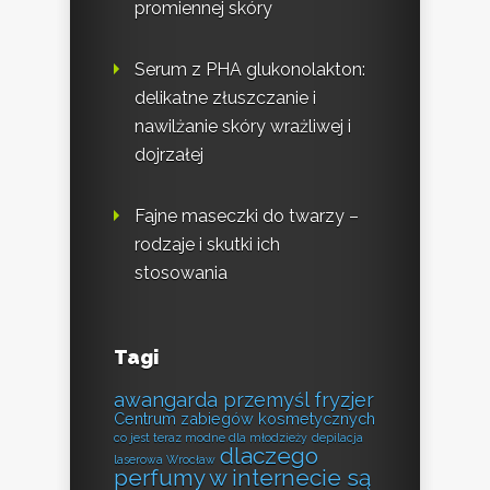
promiennej skóry
Serum z PHA glukonolakton:
delikatne złuszczanie i
nawilżanie skóry wrażliwej i
dojrzałej
Fajne maseczki do twarzy –
rodzaje i skutki ich
stosowania
Tagi
awangarda przemyśl fryzjer
Centrum zabiegów kosmetycznych
co jest teraz modne dla młodzieży
depilacja
dlaczego
laserowa Wrocław
perfumy w internecie są