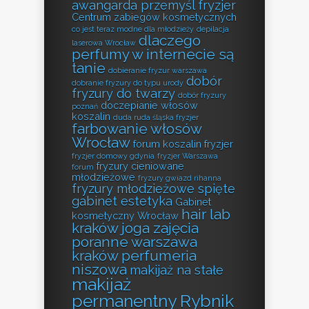
awangarda przemyśl fryzjer
Centrum zabiegów kosmetycznych
co jest teraz modne dla młodzieży
depilacja
dlaczego
laserowa Wrocław
perfumy w internecie są
tanie
dobieranie fryzur warszawa
dobór
dobranie fryzury do typu urody
fryzury do twarzy
dobór fryzury
doczepianie włosów
poznań
koszalin
duda ruda śląska fryzjer
farbowanie włosów
Wrocław
forum koszalin fryzjer
fryzjer domowy gdynia
fryzjer Warszawa
fryzury cieniowane
forum
młodzieżowe
fryzury gwiazd rihanna
fryzury młodzieżowe spięte
gabinet estetyka
Gabinet
hair lab
kosmetyczny Wrocław
kraków
joga zajęcia
poranne warszawa
kraków perfumeria
niszowa
makijaż na stałe
makijaż
permanentny Rybnik