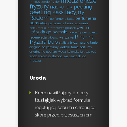
młodzieńcze
międzyzdroje fryzjer
fryzury
naskórek peeling
peeling kawitacyjny
Radom
perfumeria
perfumeria belle
bemowo
perfumeria henri radzymin
perfum
perfumerie internetowe gdańsk
który długo pachnie
praca fryzjer zgierz
Rihanna
regeneracja włosów warszawa
fryzura bob
stylista fryzur leszno
tanie
oryginalne perfumy kraków
tanie perfumy
oryginalne poznań
Woda kolońska jak używać
woda kolońska staropolska
świeczki do
masażu
Uroda
Krem nawilżający do cery
tłustej: jak wybrać formułę
regulującą sebum i chroniącą
skórę przed przesuszeniem