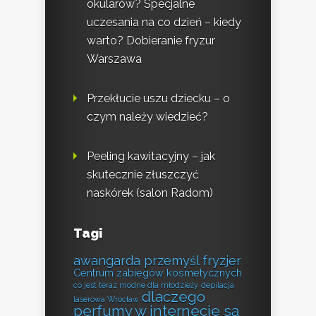
okularów? Specjalne
uczesania na co dzień – kiedy
warto? Dobieranie fryzur
Warszawa
Przekłucie uszu dziecku – o
czym należy wiedzieć?
Peeling kawitacyjny – jak
skutecznie złuszczyć
naskórek (salon Radom)
Tagi
awangarda przemyśl fryzjer
Centrum zabiegów kosmetycznych
co jest teraz modne dla młodzieży
depilacja
dlaczego
laserowa Wrocław
perfumy w internecie są