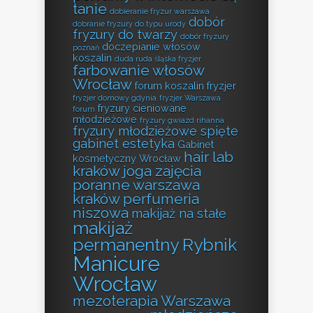
tanie
dobieranie fryzur warszawa
dobór
dobranie fryzury do typu urody
fryzury do twarzy
dobór fryzury
doczepianie włosów
poznań
koszalin
duda ruda śląska fryzjer
farbowanie włosów
Wrocław
forum koszalin fryzjer
fryzjer domowy gdynia
fryzjer Warszawa
fryzury cieniowane
forum
młodzieżowe
fryzury gwiazd rihanna
fryzury młodzieżowe spięte
gabinet estetyka
Gabinet
hair lab
kosmetyczny Wrocław
kraków
joga zajęcia
poranne warszawa
kraków perfumeria
niszowa
makijaż na stałe
makijaż
permanentny Rybnik
Manicure
Wrocław
mezoterapia Warszawa