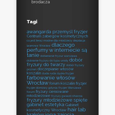
brodacza
Tagi
awangarda przemyśl fryzjer
Centrum zabiegów kosmetycznych
co jest teraz modne dla młodzieży
depilacja
dlaczego
laserowa Wrocław
perfumy w internecie są
tanie
dobieranie fryzur warszawa
dobór
dobranie fryzury do typu urody
fryzury do twarzy
dobór fryzury
doczepianie włosów
poznań
koszalin
duda ruda śląska fryzjer
farbowanie włosów
Wrocław
forum koszalin fryzjer
fryzjer domowy gdynia
fryzjer Warszawa
fryzury cieniowane
forum
młodzieżowe
fryzury gwiazd rihanna
fryzury młodzieżowe spięte
gabinet estetyka
Gabinet
hair lab
kosmetyczny Wrocław
kraków
joga zajęcia