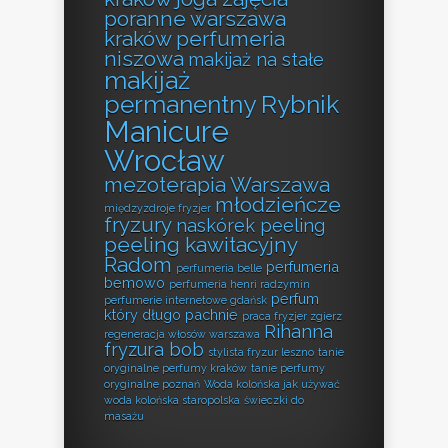
poranne warszawa
kraków perfumeria
niszowa
makijaż na stałe
makijaż
permanentny Rybnik
Manicure
Wrocław
mezoterapia Warszawa
młodzieńcze
międzyzdroje fryzjer
fryzury
naskórek peeling
peeling kawitacyjny
Radom
perfumeria
perfumeria belle
bemowo
perfumeria henri radzymin
perfum
perfumerie internetowe gdańsk
który długo pachnie
praca fryzjer zgierz
Rihanna
regeneracja włosów warszawa
fryzura bob
stylista fryzur leszno
tanie
oryginalne perfumy kraków
tanie perfumy
oryginalne poznań
Woda kolońska jak używać
woda kolońska staropolska
świeczki do
masażu