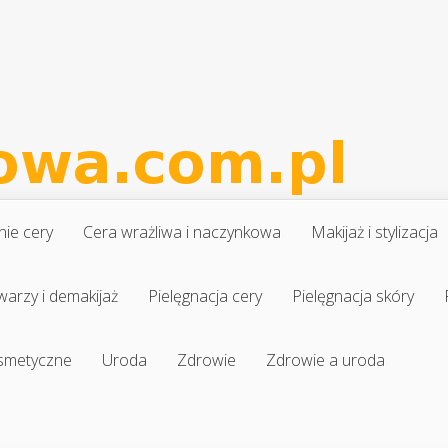
nie cery
Cera wrażliwa i naczynkowa
Makijaż i stylizacja
warzy i demakijaż
Pielęgnacja cery
Pielęgnacja skóry
osmetyczne
Uroda
Zdrowie
Zdrowie a uroda