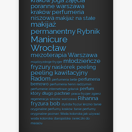
kraków
joga zajęcia
poranne warszawa
kraków perfumeria
niszowa
makijaż na stałe
makijaż
permanentny Rybnik
Manicure
Wrocław
mezoterapia Warszawa
młodzieńcze
międzyzdroje fryzjer
fryzury
naskórek peeling
peeling kawitacyjny
Radom
perfumeria
perfumeria belle
bemowo
perfumeria henri radzymin
perfum
perfumerie internetowe gdańsk
który długo pachnie
praca fryzjer zgierz
Rihanna
regeneracja włosów warszawa
fryzura bob
stylista fryzur leszno
tanie
oryginalne perfumy kraków
tanie perfumy
oryginalne poznań
Woda kolońska jak używać
woda kolońska staropolska
świeczki do
masażu