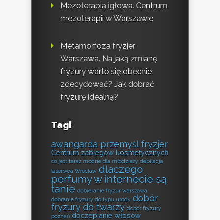
Mezoterapia igłowa. Centrum
mezoterapii w Warszawie
Metamorfoza fryzjer
Warszawa. Na jaką zmianę
fryzury warto się obecnie
zdecydować? Jak dobrać
fryzurę idealną?
Tagi
awangarda przemyśl fryzjer
Centrum zabiegów kosmetycznych
co jest teraz modne dla młodzieży
depilacja
dlaczego
laserowa Wrocław
perfumy w internecie są
tanie
dobieranie fryzur warszawa
dobór
dobranie fryzury do typu urody
fryzury do twarzy
dobór fryzury
doczepianie włosów
poznań