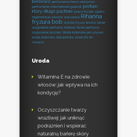
bemowo
perfumeria henri radzymin
perfum
perfumerie internetowe gdańsk
który długo pachnie
praca fryzjer zgierz
Rihanna
regeneracja włosów warszawa
fryzura bob
stylista fryzur leszno
tanie
oryginalne perfumy kraków
tanie perfumy
oryginalne poznań
Woda kolońska jak używać
woda kolońska staropolska
świeczki do
masażu
Uroda
Witamina E na zdrowie
włosów: jak wpływa na ich
kondycję?
Oczyszczanie twarzy
wrażliwej: jak uniknąć
podrażnień i wspierać
naturalną barierę skóry