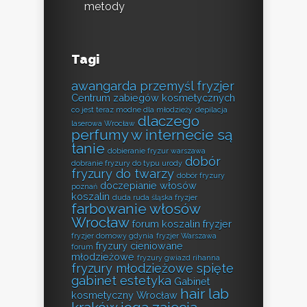
metody
Tagi
awangarda przemyśl fryzjer
Centrum zabiegów kosmetycznych
co jest teraz modne dla młodzieży
depilacja
dlaczego
laserowa Wrocław
perfumy w internecie są
tanie
dobieranie fryzur warszawa
dobór
dobranie fryzury do typu urody
fryzury do twarzy
dobór fryzury
doczepianie włosów
poznań
koszalin
duda ruda śląska fryzjer
farbowanie włosów
Wrocław
forum koszalin fryzjer
fryzjer domowy gdynia
fryzjer Warszawa
fryzury cieniowane
forum
młodzieżowe
fryzury gwiazd rihanna
fryzury młodzieżowe spięte
gabinet estetyka
Gabinet
hair lab
kosmetyczny Wrocław