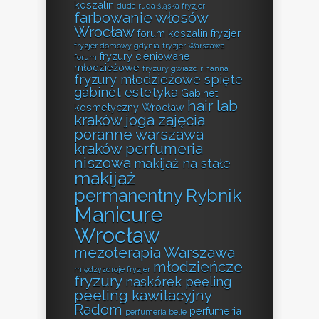
koszalin
duda ruda śląska fryzjer
farbowanie włosów
Wrocław
forum koszalin fryzjer
fryzjer domowy gdynia
fryzjer Warszawa
fryzury cieniowane
forum
młodzieżowe
fryzury gwiazd rihanna
fryzury młodzieżowe spięte
gabinet estetyka
Gabinet
hair lab
kosmetyczny Wrocław
kraków
joga zajęcia
poranne warszawa
kraków perfumeria
niszowa
makijaż na stałe
makijaż
permanentny Rybnik
Manicure
Wrocław
mezoterapia Warszawa
młodzieńcze
międzyzdroje fryzjer
fryzury
naskórek peeling
peeling kawitacyjny
Radom
perfumeria
perfumeria belle