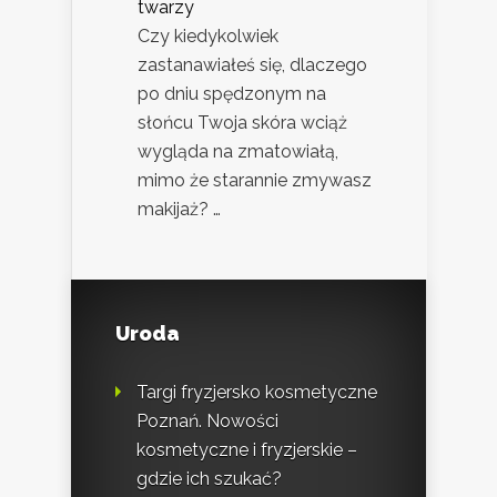
twarzy
Czy kiedykolwiek
zastanawiałeś się, dlaczego
po dniu spędzonym na
słońcu Twoja skóra wciąż
wygląda na zmatowiałą,
mimo że starannie zmywasz
makijaż? …
Uroda
Targi fryzjersko kosmetyczne
Poznań. Nowości
kosmetyczne i fryzjerskie –
gdzie ich szukać?