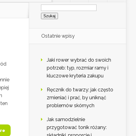
Szukaj:
Ostatnie wpisy
Jaki rower wybrać do swoich
wód
potrzeb: typ, rozmiar ramy i
kluczowe kryteria zakupu
ennie
piej
Ręcznik do twarzy: jak często
n
zmieniać i prać, by uniknąć
 ten
problemów skórnych
Jak samodzielnie
przygotować tonik różany:
re
składniki, proporcje i