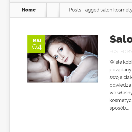
Home
Posts Tagged
salon kosmet
Sal
MAJ
04
POSTED B
Wiele kobi
pożądany 
swoje cia
odwiedza w
we własnym
kosmetycz
sposób...