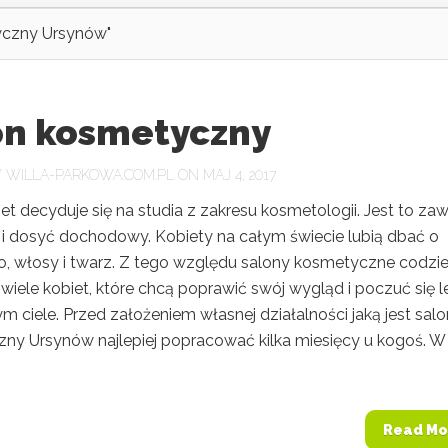
yczny Ursynów"
on kosmetyczny
Y
WILLA-PARKOWA.COM.PL
ON MAJ 4, 2017
et decyduje się na studia z zakresu kosmetologii. Jest to za
i dosyć dochodowy. Kobiety na całym świecie lubią dbać o
ło, włosy i twarz. Z tego względu salony kosmetyczne codzi
iele kobiet, które chcą poprawić swój wygląd i poczuć się le
 ciele. Przed założeniem własnej działalności jaką jest salo
ny Ursynów najlepiej popracować kilka miesięcy u kogoś. W
Read Mo