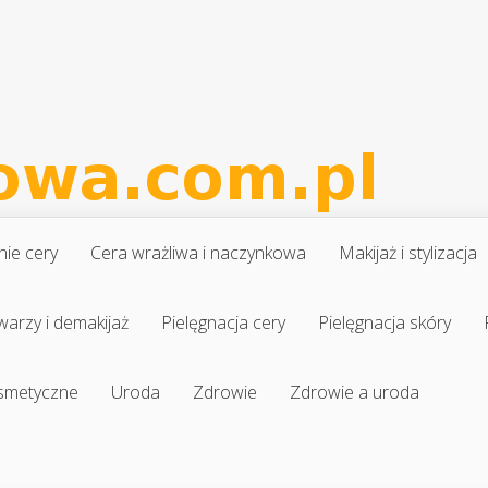
nie cery
Cera wrażliwa i naczynkowa
Makijaż i stylizacja
warzy i demakijaż
Pielęgnacja cery
Pielęgnacja skóry
osmetyczne
Uroda
Zdrowie
Zdrowie a uroda