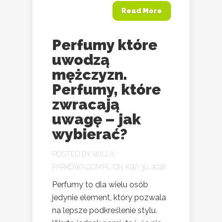
Read More
Perfumy które
uwodzą
mężczyzn.
Perfumy, które
zwracają
uwagę – jak
wybierać?
POSTED BY
WILLA-
PARKOWA.COM.PL
ON KWI 30, 2018
Perfumy to dla wielu osób
jedynie element, który pozwala
na lepsze podkreślenie stylu.