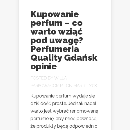
Kupowanie
perfum – co
warto wziąć
pod uwagę?
Perfumeria
Quality Gdańsk
opinie
POSTED BY
WILLA-
PARKOWA.COM.PL
ON MAR 11, 2018
Kupowanie perfum wydaje się
dziś dość proste. Jednak nadal
warto jest wybrać renomowaną
perfumerię, aby mieć pewność,
że produkty będą odpowiednio