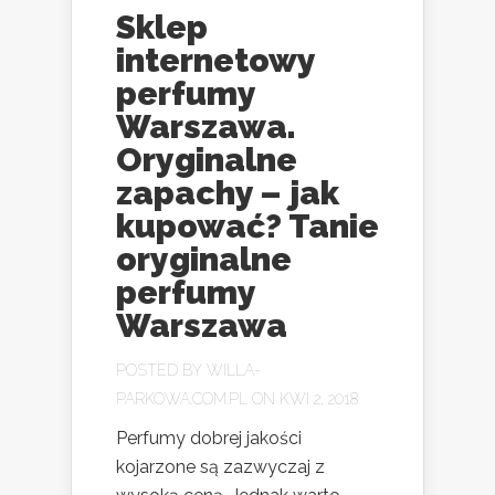
Sklep
internetowy
perfumy
Warszawa.
Oryginalne
zapachy – jak
kupować? Tanie
oryginalne
perfumy
Warszawa
POSTED BY
WILLA-
PARKOWA.COM.PL
ON KWI 2, 2018
Perfumy dobrej jakości
kojarzone są zazwyczaj z