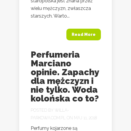
staropolska jest znana przez
wielu mężczyzn, zwłaszcza
starszych. Warto...
Read More
Perfumeria
Marciano
opinie. Zapachy
dla mężczyzn i
nie tylko. Woda
kolońska co to?
POSTED BY
WILLA-
PARKOWA.COM.PL
ON MAJ 11, 2018
Perfumy kojarzone są