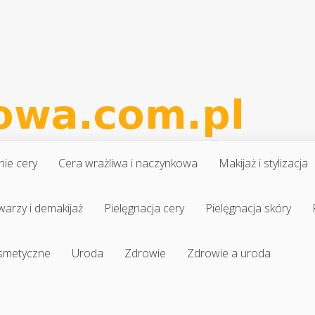
nie cery
Cera wrażliwa i naczynkowa
Makijaż i stylizacja
warzy i demakijaż
Pielęgnacja cery
Pielęgnacja skóry
osmetyczne
Uroda
Zdrowie
Zdrowie a uroda