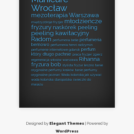
Wrocław
mezoterapia Warszawa
młodzieńcze
międzyzdroje fryzjer
fryzury
naskórek peeling
peeling kawitacyjny
Radom
perfumeria
perfumeria belle
bemowo
perfumeria henri radzymin
perfum
perfumerie internetowe gdańsk
który długo pachnie
praca fryzjer zgierz
Rihanna
regeneracja włosów warszawa
fryzura bob
stylista fryzur leszno
tanie
oryginalne perfumy kraków
tanie perfumy
oryginalne poznań
Woda kolońska jak używać
woda kolońska staropolska
świeczki do
masażu
Designed by
Elegant Themes
| Powered by
WordPress