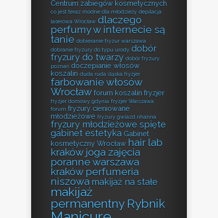
Centrum zabiegów kosmetycznych
co jest teraz modne dla młodzieży
depilacja
dlaczego
laserowa Wrocław
perfumy w internecie są
tanie
dobieranie fryzur warszawa
dobór
dobranie fryzury do typu urody
fryzury do twarzy
dobór fryzury
doczepianie włosów
poznań
koszalin
duda ruda śląska fryzjer
farbowanie włosów
Wrocław
forum koszalin fryzjer
fryzjer domowy gdynia
fryzjer Warszawa
fryzury cieniowane
forum
młodzieżowe
fryzury gwiazd rihanna
fryzury młodzieżowe spięte
gabinet estetyka
Gabinet
hair lab
kosmetyczny Wrocław
kraków
joga zajęcia
poranne warszawa
kraków perfumeria
niszowa
makijaż na stałe
makijaż
permanentny Rybnik
Manicure