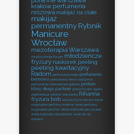
poranne warszawa
kraków perfumeria
niszowa
makijaż na stałe
makijaż
permanentny Rybnik
Manicure
Wrocław
mezoterapia Warszawa
młodzieńcze
międzyzdroje fryzjer
fryzury
naskórek peeling
peeling kawitacyjny
Radom
perfumeria
perfumeria belle
bemowo
perfumeria henri radzymin
perfum
perfumerie internetowe gdańsk
który długo pachnie
praca fryzjer zgierz
Rihanna
regeneracja włosów warszawa
fryzura bob
stylista fryzur leszno
tanie
oryginalne perfumy kraków
tanie perfumy
oryginalne poznań
Woda kolońska jak używać
woda kolońska staropolska
świeczki do
masażu