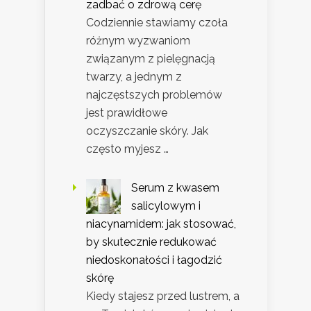
zadbać o zdrową cerę
Codziennie stawiamy czoła
różnym wyzwaniom
związanym z pielęgnacją
twarzy, a jednym z
najczęstszych problemów
jest prawidłowe
oczyszczanie skóry. Jak
często myjesz …
Serum z kwasem
salicylowym i
niacynamidem: jak stosować,
by skutecznie redukować
niedoskonałości i łagodzić
skórę
Kiedy stajesz przed lustrem, a