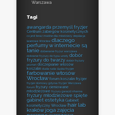
Warszawa
Tagi
awangarda przemyśl fryzjer
Centrum zabiegów kosmetycznych
co jest teraz modne dla młodzieży
depilacja
dlaczego
laserowa Wrocław
perfumy w internecie są
tanie
dobieranie fryzur warszawa
dobór
dobranie fryzury do typu urody
fryzury do twarzy
dobór fryzury
doczepianie włosów
poznań
koszalin
duda ruda śląska fryzjer
farbowanie włosów
Wrocław
forum koszalin fryzjer
fryzjer domowy gdynia
fryzjer Warszawa
fryzury cieniowane
forum
młodzieżowe
fryzury gwiazd rihanna
fryzury młodzieżowe spięte
gabinet estetyka
Gabinet
hair lab
kosmetyczny Wrocław
kraków
joga zajęcia