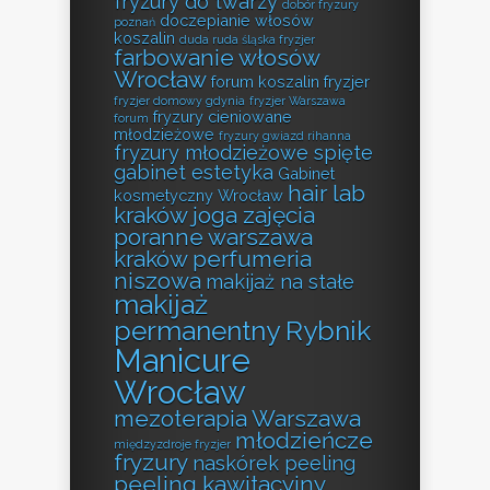
fryzury do twarzy
dobór fryzury
doczepianie włosów
poznań
koszalin
duda ruda śląska fryzjer
farbowanie włosów
Wrocław
forum koszalin fryzjer
fryzjer domowy gdynia
fryzjer Warszawa
fryzury cieniowane
forum
młodzieżowe
fryzury gwiazd rihanna
fryzury młodzieżowe spięte
gabinet estetyka
Gabinet
hair lab
kosmetyczny Wrocław
kraków
joga zajęcia
poranne warszawa
kraków perfumeria
niszowa
makijaż na stałe
makijaż
permanentny Rybnik
Manicure
Wrocław
mezoterapia Warszawa
młodzieńcze
międzyzdroje fryzjer
fryzury
naskórek peeling
peeling kawitacyjny