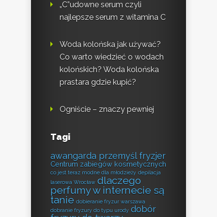
„C”udowne serum czyli
najlepsze serum z witamina C
Woda kolońska jak używać?
Co warto wiedzieć o wodach
kolońskich? Woda kolońska
prastara gdzie kupić?
Ogniście – znaczy pewniej
Tagi
awangarda przemyśl fryzjer
Centrum zabiegów kosmetycznych
co jest teraz modne dla młodzieży
depilacja
dlaczego
laserowa Wrocław
perfumy w internecie są
tanie
dobieranie fryzur warszawa
dobór
dobranie fryzury do typu urody