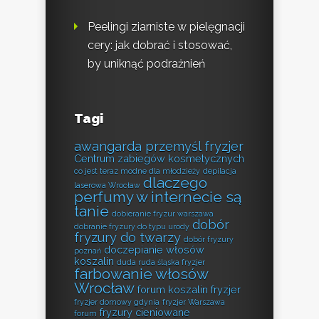
Peelingi ziarniste w pielęgnacji
cery: jak dobrać i stosować,
by uniknąć podrażnień
Tagi
awangarda przemyśl fryzjer
Centrum zabiegów kosmetycznych
co jest teraz modne dla młodzieży
depilacja
dlaczego
laserowa Wrocław
perfumy w internecie są
tanie
dobieranie fryzur warszawa
dobór
dobranie fryzury do typu urody
fryzury do twarzy
dobór fryzury
doczepianie włosów
poznań
koszalin
duda ruda śląska fryzjer
farbowanie włosów
Wrocław
forum koszalin fryzjer
fryzjer domowy gdynia
fryzjer Warszawa
fryzury cieniowane
forum