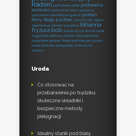
Radom
perfumeria
perfumeria belle
bemowo
perfumeria henri radzymin
perfum
perfumerie internetowe gdańsk
który długo pachnie
praca fryzjer zgierz
Rihanna
regeneracja włosów warszawa
fryzura bob
stylista fryzur leszno
tanie
oryginalne perfumy kraków
tanie perfumy
oryginalne poznań
Woda kolońska jak używać
woda kolońska staropolska
świeczki do
masażu
Uroda
Co stosować na
przebarwienia po trądziku:
skuteczne składniki i
bezpieczne metody
pielęgnacji
Idealny stanik pod białą