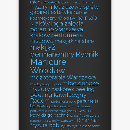
młodzieżowe
fryzury gwiazd rihanna
fryzury młodzieżowe spięte
gabinet estetyka
Gabinet
hair lab
kosmetyczny Wrocław
kraków
joga zajęcia
poranne warszawa
kraków perfumeria
niszowa
makijaż na stałe
makijaż
permanentny Rybnik
Manicure
Wrocław
mezoterapia Warszawa
młodzieńcze
międzyzdroje fryzjer
fryzury
naskórek peeling
peeling kawitacyjny
Radom
perfumeria
perfumeria belle
bemowo
perfumeria henri radzymin
perfum
perfumerie internetowe gdańsk
który długo pachnie
praca fryzjer zgierz
Rihanna
regeneracja włosów warszawa
fryzura bob
stylista fryzur leszno
tanie