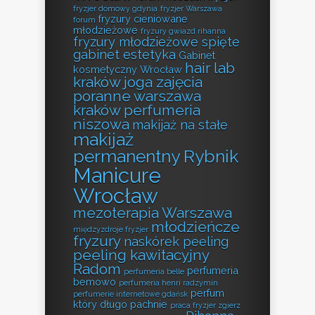
fryzjer domowy gdynia
fryzjer Warszawa
fryzury cieniowane
forum
młodzieżowe
fryzury gwiazd rihanna
fryzury młodzieżowe spięte
gabinet estetyka
Gabinet
hair lab
kosmetyczny Wrocław
kraków
joga zajęcia
poranne warszawa
kraków perfumeria
niszowa
makijaż na stałe
makijaż
permanentny Rybnik
Manicure
Wrocław
mezoterapia Warszawa
młodzieńcze
międzyzdroje fryzjer
fryzury
naskórek peeling
peeling kawitacyjny
Radom
perfumeria
perfumeria belle
bemowo
perfumeria henri radzymin
perfum
perfumerie internetowe gdańsk
który długo pachnie
praca fryzjer zgierz