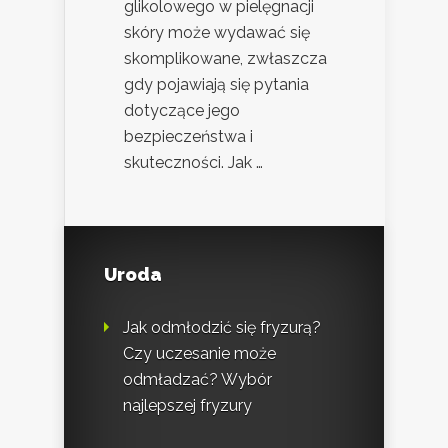
glikolowego w pielęgnacji
skóry może wydawać się
skomplikowane, zwłaszcza
gdy pojawiają się pytania
dotyczące jego
bezpieczeństwa i
skuteczności. Jak …
Uroda
Jak odmłodzić się fryzurą?
Czy uczesanie może
odmładzać? Wybór
najlepszej fryzury