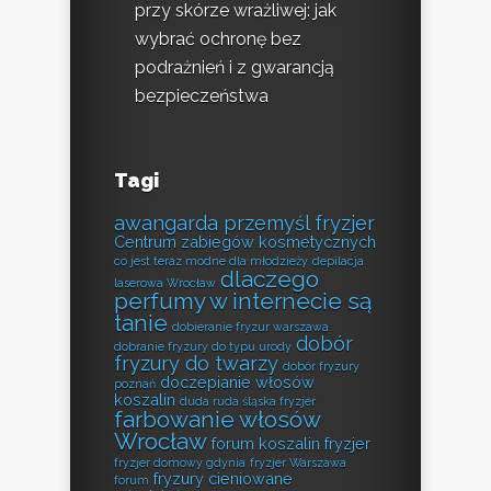
przy skórze wrażliwej: jak
wybrać ochronę bez
podrażnień i z gwarancją
bezpieczeństwa
Tagi
awangarda przemyśl fryzjer
Centrum zabiegów kosmetycznych
co jest teraz modne dla młodzieży
depilacja
dlaczego
laserowa Wrocław
perfumy w internecie są
tanie
dobieranie fryzur warszawa
dobór
dobranie fryzury do typu urody
fryzury do twarzy
dobór fryzury
doczepianie włosów
poznań
koszalin
duda ruda śląska fryzjer
farbowanie włosów
Wrocław
forum koszalin fryzjer
fryzjer domowy gdynia
fryzjer Warszawa
fryzury cieniowane
forum