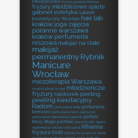
młodzieżowe
fryzury gwiazd rihanna
fryzury młodzieżowe spięte
gabinet estetyka
Gabinet
hair lab
kosmetyczny Wrocław
kraków
joga zajęcia
poranne warszawa
kraków perfumeria
niszowa
makijaż na stałe
makijaż
permanentny Rybnik
Manicure
Wrocław
mezoterapia Warszawa
młodzieńcze
międzyzdroje fryzjer
fryzury
naskórek peeling
peeling kawitacyjny
Radom
perfumeria
perfumeria belle
bemowo
perfumeria henri radzymin
perfum
perfumerie internetowe gdańsk
który długo pachnie
praca fryzjer zgierz
Rihanna
regeneracja włosów warszawa
fryzura bob
stylista fryzur leszno
tanie
oryginalne perfumy kraków
tanie perfumy