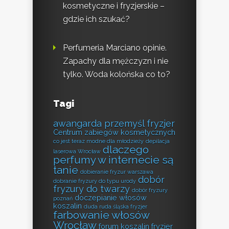
kosmetyczne i fryzjerskie –
gdzie ich szukać?
Perfumeria Marciano opinie.
Zapachy dla mężczyzn i nie
tylko. Woda kolońska co to?
Tagi
awangarda przemyśl fryzjer
Centrum zabiegów kosmetycznych
co jest teraz modne dla młodzieży
depilacja
dlaczego
laserowa Wrocław
perfumy w internecie są
tanie
dobieranie fryzur warszawa
dobór
dobranie fryzury do typu urody
fryzury do twarzy
dobór fryzury
doczepianie włosów
poznań
koszalin
duda ruda śląska fryzjer
farbowanie włosów
Wrocław
forum koszalin fryzjer