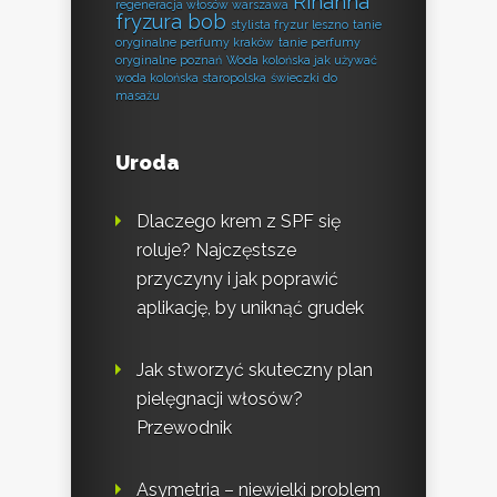
Rihanna
regeneracja włosów warszawa
fryzura bob
stylista fryzur leszno
tanie
oryginalne perfumy kraków
tanie perfumy
oryginalne poznań
Woda kolońska jak używać
woda kolońska staropolska
świeczki do
masażu
Uroda
Dlaczego krem z SPF się
roluje? Najczęstsze
przyczyny i jak poprawić
aplikację, by uniknąć grudek
Jak stworzyć skuteczny plan
pielęgnacji włosów?
Przewodnik
Asymetria – niewielki problem