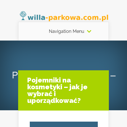
Navigation Menu
Pojemniki na
kosmetyki – jak je
wybrać i
uporządkować?