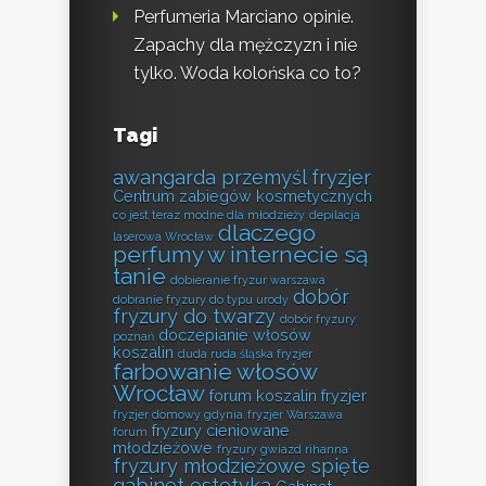
Perfumeria Marciano opinie.
Zapachy dla mężczyzn i nie
tylko. Woda kolońska co to?
Tagi
awangarda przemyśl fryzjer
Centrum zabiegów kosmetycznych
co jest teraz modne dla młodzieży
depilacja
dlaczego
laserowa Wrocław
perfumy w internecie są
tanie
dobieranie fryzur warszawa
dobór
dobranie fryzury do typu urody
fryzury do twarzy
dobór fryzury
doczepianie włosów
poznań
koszalin
duda ruda śląska fryzjer
farbowanie włosów
Wrocław
forum koszalin fryzjer
fryzjer domowy gdynia
fryzjer Warszawa
fryzury cieniowane
forum
młodzieżowe
fryzury gwiazd rihanna
fryzury młodzieżowe spięte
gabinet estetyka