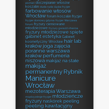
doczepianie włosów
poznań
koszalin
duda ruda śląska fryzjer
farbowanie włosów
Wrocław
forum koszalin fryzjer
fryzjer domowy gdynia
fryzjer Warszawa
fryzury cieniowane
forum
młodzieżowe
fryzury gwiazd rihanna
fryzury młodzieżowe spięte
gabinet estetyka
Gabinet
hair lab
kosmetyczny Wrocław
kraków
joga zajęcia
poranne warszawa
kraków perfumeria
niszowa
makijaż na stałe
makijaż
permanentny Rybnik
Manicure
Wrocław
mezoterapia Warszawa
młodzieńcze
międzyzdroje fryzjer
fryzury
naskórek peeling
peeling kawitacyjny