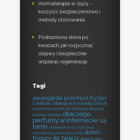
Aromaterapia w ciąży –
korzyści, bezpieczeństwo i
metody stosowania
Podrażniona skóra po
kwasach: jak rozpoznać
objawy i bezpiecznie
wspierać regenerację
Tagi
awangarda przemyśl fryzjer
Centrum zabiegów kosmetycznych
co jest teraz modne dla młodzieży
depilacja
dlaczego
laserowa Wrocław
perfumy w internecie są
tanie
dobieranie fryzur warszawa
dobór
dobranie fryzury do typu urody
fryzury do twarzy
dobór fryzury