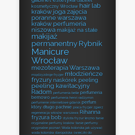
Gabinet
hair lab
kosmetyczny Wrocław
kraków
joga zajęcia
poranne warszawa
kraków perfumeria
niszowa
makijaż na stałe
makijaż
permanentny Rybnik
Manicure
Wrocław
mezoterapia Warszawa
młodzieńcze
międzyzdroje fryzjer
fryzury
naskórek peeling
peeling kawitacyjny
Radom
perfumeria
perfumeria belle
bemowo
perfumeria henri radzymin
perfum
perfumerie internetowe gdańsk
który długo pachnie
praca fryzjer zgierz
Rihanna
regeneracja włosów warszawa
fryzura bob
stylista fryzur leszno
tanie
oryginalne perfumy kraków
tanie perfumy
oryginalne poznań
Woda kolońska jak używać
woda kolońska staropolska
świeczki do