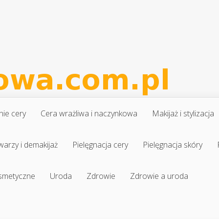
nie cery
Cera wrażliwa i naczynkowa
Makijaż i stylizacja
warzy i demakijaż
Pielęgnacja cery
Pielęgnacja skóry
osmetyczne
Uroda
Zdrowie
Zdrowie a uroda