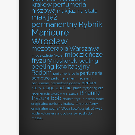
kraków perfumeria
niszowa
makijaż na stałe
makijaż
permanentny Rybnik
Manicure
Wrocław
mezoterapia Warszawa
młodzieńcze
międzyzdroje fryzjer
fryzury
naskórek peeling
peeling kawitacyjny
Radom
perfumeria
perfumeria belle
bemowo
perfumeria henri radzymin
perfum
perfumerie internetowe gdańsk
który długo pachnie
praca fryzjer zgierz
Rihanna
regeneracja włosów warszawa
fryzura bob
stylista fryzur leszno
tanie
oryginalne perfumy kraków
tanie perfumy
oryginalne poznań
Woda kolońska jak używać
woda kolońska staropolska
świeczki do
masażu