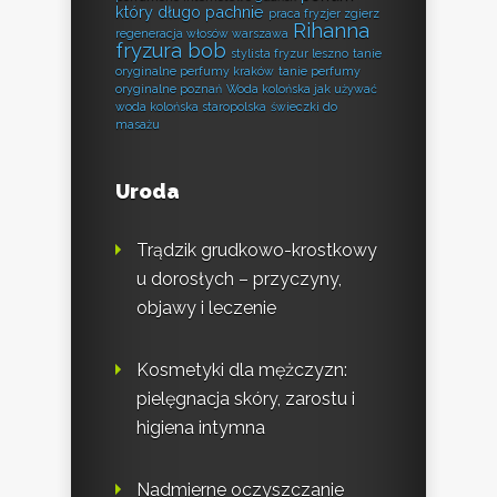
który długo pachnie
praca fryzjer zgierz
Rihanna
regeneracja włosów warszawa
fryzura bob
stylista fryzur leszno
tanie
oryginalne perfumy kraków
tanie perfumy
oryginalne poznań
Woda kolońska jak używać
woda kolońska staropolska
świeczki do
masażu
Uroda
Trądzik grudkowo-krostkowy
u dorosłych – przyczyny,
objawy i leczenie
Kosmetyki dla mężczyzn:
pielęgnacja skóry, zarostu i
higiena intymna
Nadmierne oczyszczanie