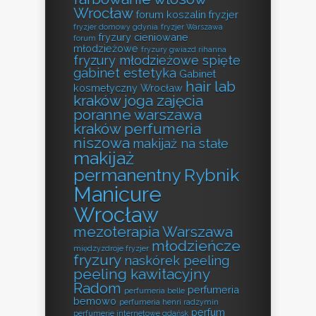
Wrocław
forum koszalin fryzjer
fryzjer domowy gdynia
fryzjer Warszawa
fryzury cieniowane
forum
młodzieżowe
fryzury gwiazd rihanna
fryzury młodzieżowe spięte
gabinet estetyka
Gabinet
hair lab
kosmetyczny Wrocław
kraków
joga zajęcia
poranne warszawa
kraków perfumeria
niszowa
makijaż na stałe
makijaż
permanentny Rybnik
Manicure
Wrocław
mezoterapia Warszawa
młodzieńcze
międzyzdroje fryzjer
fryzury
naskórek peeling
peeling kawitacyjny
Radom
perfumeria
perfumeria belle
bemowo
perfumeria henri radzymin
perfum
perfumerie internetowe gdańsk