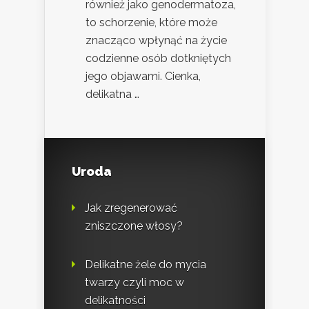
również jako genodermatoza,
to schorzenie, które może
znacząco wpłynąć na życie
codzienne osób dotkniętych
jego objawami. Cienka,
delikatna …
Uroda
Jak zregenerować
zniszczone włosy?
Delikatne żele do mycia
twarzy czyli moc w
delikatności