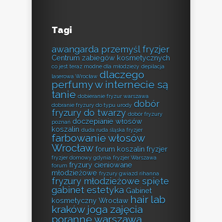
Tagi
awangarda przemyśl fryzjer
Centrum zabiegów kosmetycznych
co jest teraz modne dla młodzieży
depilacja
dlaczego
laserowa Wrocław
perfumy w internecie są
tanie
dobieranie fryzur warszawa
dobór
dobranie fryzury do typu urody
fryzury do twarzy
dobór fryzury
doczepianie włosów
poznań
koszalin
duda ruda śląska fryzjer
farbowanie włosów
Wrocław
forum koszalin fryzjer
fryzjer domowy gdynia
fryzjer Warszawa
fryzury cieniowane
forum
młodzieżowe
fryzury gwiazd rihanna
fryzury młodzieżowe spięte
gabinet estetyka
Gabinet
hair lab
kosmetyczny Wrocław
kraków
joga zajęcia
poranne warszawa