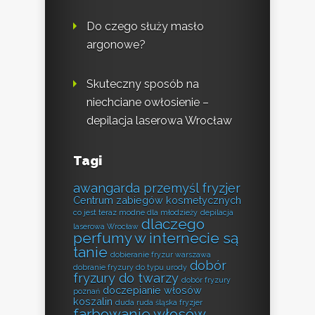
Do czego służy masło
argonowe?
Skuteczny sposób na
niechciane owłosienie –
depilacja laserowa Wrocław
Tagi
awangarda przemyśl fryzjer
Centrum zabiegów kosmetycznych
co jest teraz modne dla młodzieży
depilacja
dlaczego
laserowa Wrocław
perfumy w internecie są
tanie
dobieranie fryzur warszawa
dobór
dobranie fryzury do typu urody
fryzury do twarzy
dobór fryzury
doczepianie włosów
poznań
koszalin
duda ruda śląska fryzjer
farbowanie włosów