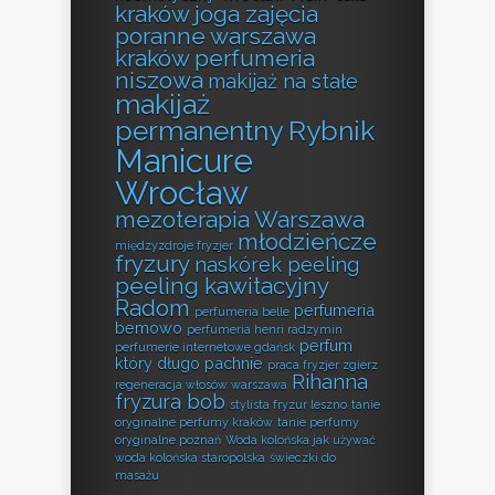
kraków
joga zajęcia
poranne warszawa
kraków perfumeria
niszowa
makijaż na stałe
makijaż
permanentny Rybnik
Manicure
Wrocław
mezoterapia Warszawa
młodzieńcze
międzyzdroje fryzjer
fryzury
naskórek peeling
peeling kawitacyjny
Radom
perfumeria
perfumeria belle
bemowo
perfumeria henri radzymin
perfum
perfumerie internetowe gdańsk
który długo pachnie
praca fryzjer zgierz
Rihanna
regeneracja włosów warszawa
fryzura bob
stylista fryzur leszno
tanie
oryginalne perfumy kraków
tanie perfumy
oryginalne poznań
Woda kolońska jak używać
woda kolońska staropolska
świeczki do
masażu