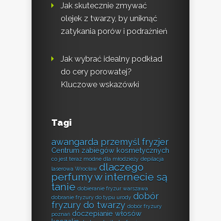
Jak skutecznie zmywać
olejek z twarzy, by uniknąć
zatykania porów i podrażnień
Jak wybrać idealny podkład
do cery porowatej?
Kluczowe wskazówki
Tagi
awangarda przemyśl fryzjer
Centrum zabiegów kosmetycznych
co jest teraz modne dla młodzieży
depilacja
dlaczego
laserowa Wrocław
perfumy w internecie są
tanie
dobieranie fryzur warszawa
dobór
dobranie fryzury do typu urody
fryzury do twarzy
dobór fryzury
doczepianie włosów
poznań