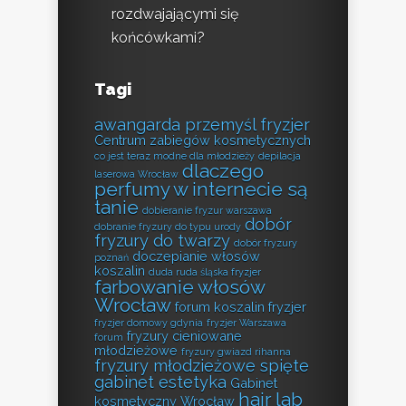
rozdwajającymi się
końcówkami?
Tagi
awangarda przemyśl fryzjer
Centrum zabiegów kosmetycznych
co jest teraz modne dla młodzieży
depilacja
dlaczego
laserowa Wrocław
perfumy w internecie są
tanie
dobieranie fryzur warszawa
dobór
dobranie fryzury do typu urody
fryzury do twarzy
dobór fryzury
doczepianie włosów
poznań
koszalin
duda ruda śląska fryzjer
farbowanie włosów
Wrocław
forum koszalin fryzjer
fryzjer domowy gdynia
fryzjer Warszawa
fryzury cieniowane
forum
młodzieżowe
fryzury gwiazd rihanna
fryzury młodzieżowe spięte
gabinet estetyka
Gabinet
hair lab
kosmetyczny Wrocław