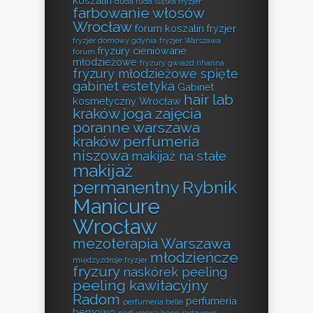
koszalin
duda ruda śląska fryzjer
farbowanie włosów
Wrocław
forum koszalin fryzjer
fryzjer domowy gdynia
fryzjer Warszawa
fryzury cieniowane
forum
młodzieżowe
fryzury gwiazd rihanna
fryzury młodzieżowe spięte
gabinet estetyka
Gabinet
hair lab
kosmetyczny Wrocław
kraków
joga zajęcia
poranne warszawa
kraków perfumeria
niszowa
makijaż na stałe
makijaż
permanentny Rybnik
Manicure
Wrocław
mezoterapia Warszawa
młodzieńcze
międzyzdroje fryzjer
fryzury
naskórek peeling
peeling kawitacyjny
Radom
perfumeria
perfumeria belle
bemowo
perfumeria henri radzymin