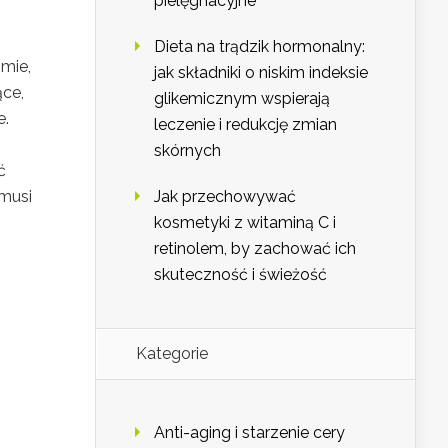
pielęgnacyjne
Dieta na trądzik hormonalny:
omie,
jak składniki o niskim indeksie
ące,
glikemicznym wspierają
e.
leczenie i redukcję zmian
skórnych
ć
 musi
Jak przechowywać
kosmetyki z witaminą C i
retinolem, by zachować ich
skuteczność i świeżość
Kategorie
Anti-aging i starzenie cery