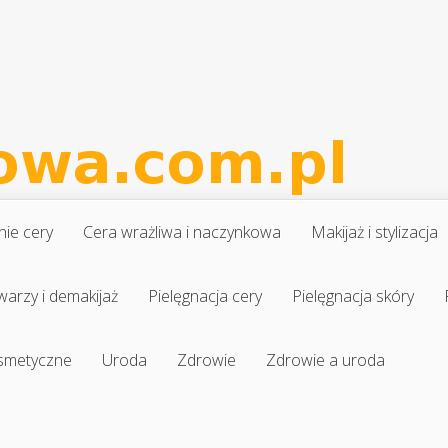
nie cery
Cera wrażliwa i naczynkowa
Makijaż i stylizacja
warzy i demakijaż
Pielęgnacja cery
Pielęgnacja skóry
osmetyczne
Uroda
Zdrowie
Zdrowie a uroda