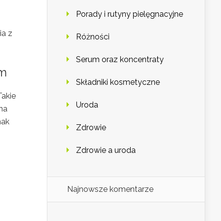
Porady i rutyny pielęgnacyjne
ia z
Różności
Serum oraz koncentraty
em
Składniki kosmetyczne
Takie
Uroda
na
nak
Zdrowie
Zdrowie a uroda
Najnowsze komentarze