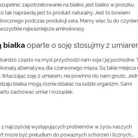
upełnić zapotrzebowanie na białko, jest białko w proszku.
 to tak naprawdę jest to produkt naturalny. Jest to bowiem
 ubocznego podczas produkcji sera. Mamy więc tu do czynien
 wszystkie najważniejsze aminokwasy.
 białka
oparte o soję stosujmy z umiar
bardzo często na myśl przychodzi nam soja i jej pochodne. 
skonałą alternatywą dla czerwonego mięsa. Są takie miejsca 
. Włączając soję z umiarem, nie powinno nic nam grozić. Jed
odzaju białka mogą różnie działać na ludzki organizm. Sami
warto zachować umiar i rozsądek.
n z najczęściej występujących problemów w życiu naszych
t może być preludium do poważnych schorzeń i licznych...