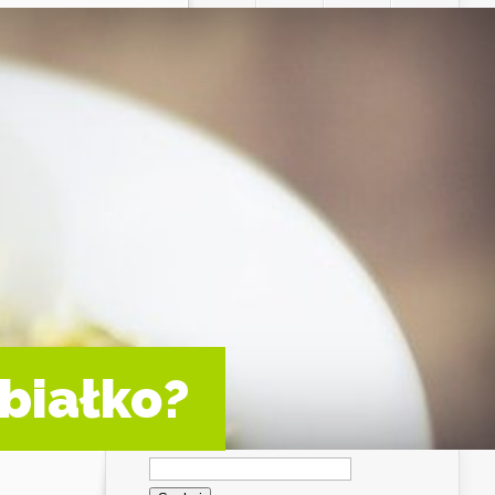
 białko?
Szukaj: