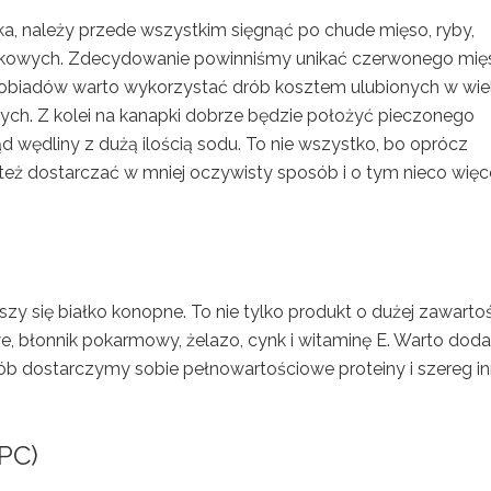
ka, należy przede wszystkim sięgnąć po chude mięso, ryby,
rączkowych. Zdecydowanie powinniśmy unikać czerwonego mięs
 obiadów warto wykorzystać drób kosztem ulubionych w wie
h. Z kolei na kanapki dobrze będzie położyć pieczonego
tąd wędliny z dużą ilością sodu. To nie wszystko, bo oprócz
też dostarczać w mniej oczywisty sposób i o tym nieco więc
y się białko konopne. To nie tylko produkt o dużej zawartoś
e, błonnik pokarmowy, żelazo, cynk i witaminę E. Warto dod
sób dostarczymy sobie pełnowartościowe proteiny i szereg i
PC)