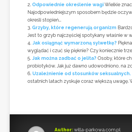
Odpowiednie określenie wagi
Wielkie znac
Najodpowiedniejszym sposobem będzie oczywiśc
określi stopień...
Grzyby, które regenerują organizm
Bardzo
Jest to grzyb najczęściej spotykany właśnie w w
Jak osiągnąć wymarzoną sylwetkę?
Piękna
wyglądać i czuć się pięknie? Czy koniecznie trze
Jak można zadbać o jelita?
Osoby, które ch
probiotyków. Jak już dawno udowodniono, na zd
Uzależnienie od stosunków seksualnych.
ostatnich latach zyskuje coraz większą uwagę. W
Author:
willa-parkowa.com.pl