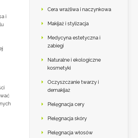
Cera wrażliwa i naczynkowa
a i
Makijaż i stylizacja
lu
Medycyna estetyczna i
zabiegi
ej
Naturalne i ekologiczne
kosmetyki
Oczyszczanie twarzy i
ci
demakijaż
awać
nnych
Pielęgnacja cery
Pielęgnacja skóry
Pielęgnacja włosów