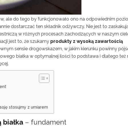
ików, ale do tego by funkcjonowało ono na odpowiednim pozi
annie dostarczać ten składnik odżywczy. Nie jest to zaskakuj
zestniczą w różnych procesach zachodzących w naszym ciel
cji jest to, że szukamy
produkty z wysoką zawartością
 pewnym sensie drogowskazem, w jakim kierunku powinny pójś
wego białka w optymalnej ilości to podstawa i dlatego też
cej.
ent
 soję stosujmy z umiarem
 białka
– fundament