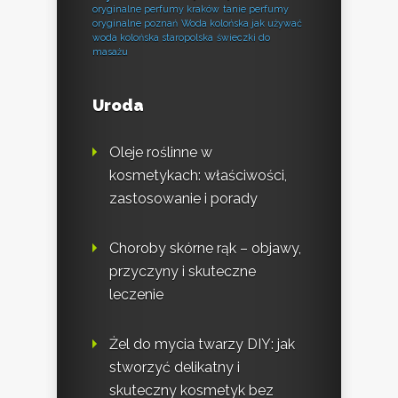
oryginalne perfumy kraków
tanie perfumy
oryginalne poznań
Woda kolońska jak używać
woda kolońska staropolska
świeczki do
masażu
Uroda
Oleje roślinne w
kosmetykach: właściwości,
zastosowanie i porady
Choroby skórne rąk – objawy,
przyczyny i skuteczne
leczenie
Żel do mycia twarzy DIY: jak
stworzyć delikatny i
skuteczny kosmetyk bez