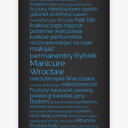
młodzieżowe
fryzury gwiazd rihanna
fryzury młodzieżowe spięte
gabinet estetyka
Gabinet
hair lab
kosmetyczny Wrocław
kraków
joga zajęcia
poranne warszawa
kraków perfumeria
niszowa
makijaż na stałe
makijaż
permanentny Rybnik
Manicure
Wrocław
mezoterapia Warszawa
młodzieńcze
międzyzdroje fryzjer
fryzury
naskórek peeling
peeling kawitacyjny
Radom
perfumeria
perfumeria belle
bemowo
perfumeria henri radzymin
perfum
perfumerie internetowe gdańsk
który długo pachnie
praca fryzjer zgierz
Rihanna
regeneracja włosów warszawa
fryzura bob
stylista fryzur leszno
tanie