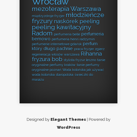
Wrocław
mezoterapia Warszawa
młodzieńcze
międzyzdroje fryzjer
fryzury
naskórek peeling
peeling kawitacyjny
Radom
perfumeria
perfumeria belle
bemowo
perfumeria henri radzymin
perfum
perfumerie internetowe gdańsk
który długo pachnie
praca fryzjer zgierz
Rihanna
regeneracja włosów warszawa
fryzura bob
stylista fryzur leszno
tanie
oryginalne perfumy kraków
tanie perfumy
oryginalne poznań
Woda kolońska jak używać
woda kolońska staropolska
świeczki do
masażu
Designed by
Elegant Themes
| Powered by
WordPress