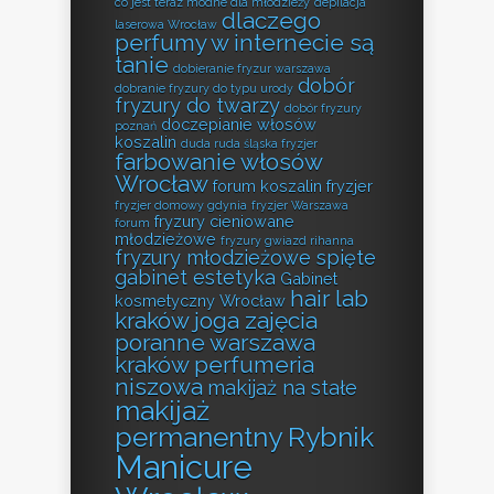
co jest teraz modne dla młodzieży
depilacja
dlaczego
laserowa Wrocław
perfumy w internecie są
tanie
dobieranie fryzur warszawa
dobór
dobranie fryzury do typu urody
fryzury do twarzy
dobór fryzury
doczepianie włosów
poznań
koszalin
duda ruda śląska fryzjer
farbowanie włosów
Wrocław
forum koszalin fryzjer
fryzjer domowy gdynia
fryzjer Warszawa
fryzury cieniowane
forum
młodzieżowe
fryzury gwiazd rihanna
fryzury młodzieżowe spięte
gabinet estetyka
Gabinet
hair lab
kosmetyczny Wrocław
kraków
joga zajęcia
poranne warszawa
kraków perfumeria
niszowa
makijaż na stałe
makijaż
permanentny Rybnik
Manicure