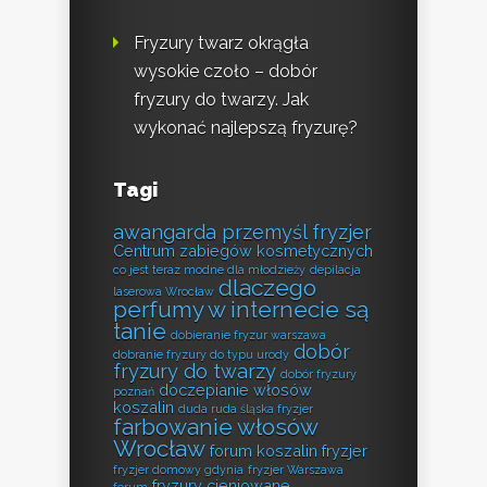
Fryzury twarz okrągła
wysokie czoło – dobór
fryzury do twarzy. Jak
wykonać najlepszą fryzurę?
Tagi
awangarda przemyśl fryzjer
Centrum zabiegów kosmetycznych
co jest teraz modne dla młodzieży
depilacja
dlaczego
laserowa Wrocław
perfumy w internecie są
tanie
dobieranie fryzur warszawa
dobór
dobranie fryzury do typu urody
fryzury do twarzy
dobór fryzury
doczepianie włosów
poznań
koszalin
duda ruda śląska fryzjer
farbowanie włosów
Wrocław
forum koszalin fryzjer
fryzjer domowy gdynia
fryzjer Warszawa
fryzury cieniowane
forum