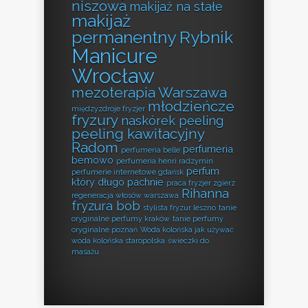
niszowa
makijaż na stałe
makijaż
permanentny Rybnik
Manicure
Wrocław
mezoterapia Warszawa
młodzieńcze
międzyzdroje fryzjer
fryzury
naskórek peeling
peeling kawitacyjny
Radom
perfumeria
perfumeria belle
bemowo
perfumeria henri radzymin
perfum
perfumerie internetowe gdańsk
który długo pachnie
praca fryzjer zgierz
Rihanna
regeneracja włosów warszawa
fryzura bob
stylista fryzur leszno
tanie
oryginalne perfumy kraków
tanie perfumy
oryginalne poznań
Woda kolońska jak używać
woda kolońska staropolska
świeczki do
masażu