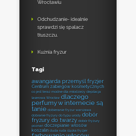
Wrocławiu
Odchudzanie- idealnie
sprawdzi się spalacz
tłuszczu.
Kuźnia fryzur
Tagi
awangarda przemyśl fryzjer
Centrum zabiegów kosmetycznych
co jest teraz modne dla młodzieży
depilacja
dlaczego
laserowa Wrocław
perfumy w internecie są
tanie
dobieranie fryzur warszawa
dobór
dobranie fryzury do typu urody
fryzury do twarzy
dobór fryzury
doczepianie włosów
poznań
koszalin
duda ruda śląska fryzjer
farbowanie włosów