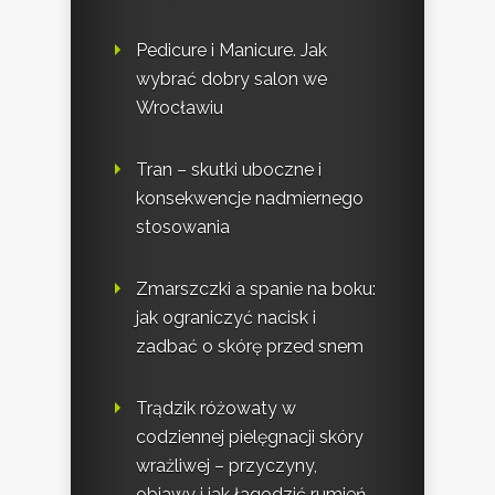
Pedicure i Manicure. Jak
wybrać dobry salon we
Wrocławiu
Tran – skutki uboczne i
konsekwencje nadmiernego
stosowania
Zmarszczki a spanie na boku:
jak ograniczyć nacisk i
zadbać o skórę przed snem
Trądzik różowaty w
codziennej pielęgnacji skóry
wrażliwej – przyczyny,
objawy i jak łagodzić rumień