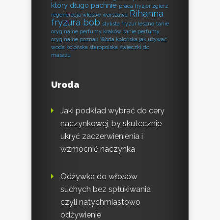
który długo pachnie
praca fryzjer zgierz
Rihanna
regeneracja włosów warszawa
fryzura bob
stylista fryzur leszno
tanie
oryginalne perfumy kraków
tanie perfumy
oryginalne poznań
Woda kolońska jak używać
woda kolońska staropolska
świeczki do
masażu
Uroda
Jaki podkład wybrać do cery
naczynkowej, by skutecznie
ukryć zaczerwienienia i
wzmocnić naczynka
Odżywka do włosów
suchych bez spłukiwania
czyli natychmiastowo
odżywienie