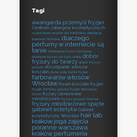
Tagi
awangarda przemyśl fryzjer
Centrum zabiegów kosmetycznych
co jest teraz modne dla młodzieży
depilacja
dlaczego
laserowa Wrocław
perfumy w internecie są
tanie
dobieranie fryzur warszawa
dobór
dobranie fryzury do typu urody
fryzury do twarzy
dobór fryzury
doczepianie włosów
poznań
koszalin
duda ruda śląska fryzjer
farbowanie włosów
Wrocław
forum koszalin fryzjer
fryzjer domowy gdynia
fryzjer Warszawa
fryzury cieniowane
forum
młodzieżowe
fryzury gwiazd rihanna
fryzury młodzieżowe spięte
gabinet estetyka
Gabinet
hair lab
kosmetyczny Wrocław
kraków
joga zajęcia
poranne warszawa
kraków perfumeria