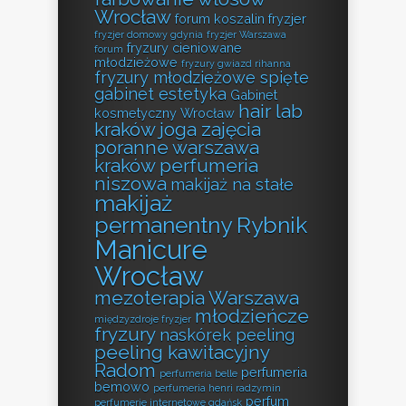
Wrocław
forum koszalin fryzjer
fryzjer domowy gdynia
fryzjer Warszawa
fryzury cieniowane
forum
młodzieżowe
fryzury gwiazd rihanna
fryzury młodzieżowe spięte
gabinet estetyka
Gabinet
hair lab
kosmetyczny Wrocław
kraków
joga zajęcia
poranne warszawa
kraków perfumeria
niszowa
makijaż na stałe
makijaż
permanentny Rybnik
Manicure
Wrocław
mezoterapia Warszawa
młodzieńcze
międzyzdroje fryzjer
fryzury
naskórek peeling
peeling kawitacyjny
Radom
perfumeria
perfumeria belle
bemowo
perfumeria henri radzymin
perfum
perfumerie internetowe gdańsk