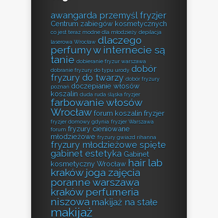
awangarda przemyśl fryzjer
Centrum zabiegów kosmetycznych
co jest teraz modne dla młodzieży
depilacja
dlaczego
laserowa Wrocław
perfumy w internecie są
tanie
dobieranie fryzur warszawa
dobór
dobranie fryzury do typu urody
fryzury do twarzy
dobór fryzury
doczepianie włosów
poznań
koszalin
duda ruda śląska fryzjer
farbowanie włosów
Wrocław
forum koszalin fryzjer
fryzjer domowy gdynia
fryzjer Warszawa
fryzury cieniowane
forum
młodzieżowe
fryzury gwiazd rihanna
fryzury młodzieżowe spięte
gabinet estetyka
Gabinet
hair lab
kosmetyczny Wrocław
kraków
joga zajęcia
poranne warszawa
kraków perfumeria
niszowa
makijaż na stałe
makijaż