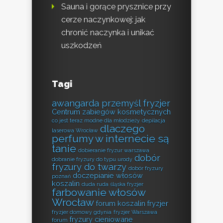
Sauna i gorące prysznice przy
cerze naczynkowej: jak
chronić naczynka i unikać
uszkodzeń
Tagi
awangarda przemyśl fryzjer
Centrum zabiegów kosmetycznych
co jest teraz modne dla młodzieży
depilacja
dlaczego
laserowa Wrocław
perfumy w internecie są
tanie
dobieranie fryzur warszawa
dobór
dobranie fryzury do typu urody
fryzury do twarzy
dobór fryzury
doczepianie włosów
poznań
koszalin
duda ruda śląska fryzjer
farbowanie włosów
Wrocław
forum koszalin fryzjer
fryzjer domowy gdynia
fryzjer Warszawa
fryzury cieniowane
forum