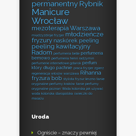
permanentny Rybnik
Manicure
Wrocław
mezoterapia Warszawa
młodzieńcze
międzyzdroje fryzjer
fryzury
naskórek peeling
peeling kawitacyjny
Radom
perfumeria
perfumeria belle
bemowo
perfumeria henri radzymin
perfum
perfumerie internetowe gdańsk
który długo pachnie
praca fryzjer zgierz
Rihanna
regeneracja włosów warszawa
fryzura bob
stylista fryzur leszno
tanie
oryginalne perfumy kraków
tanie perfumy
oryginalne poznań
Woda kolońska jak używać
woda kolońska staropolska
świeczki do
masażu
Uroda
Ogniście – znaczy pewniej