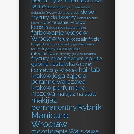
perfumy w internecie są
tanie
dobieranie fryzur warszawa
dobór
dobranie fryzury do typu urody
fryzury do twarzy
dobór fryzury
doczepianie włosów
poznań
koszalin
duda ruda śląska fryzjer
farbowanie włosów
Wrocław
forum koszalin fryzjer
fryzjer domowy gdynia
fryzjer Warszawa
fryzury cieniowane
forum
młodzieżowe
fryzury gwiazd rihanna
fryzury młodzieżowe spięte
gabinet estetyka
Gabinet
hair lab
kosmetyczny Wrocław
kraków
joga zajęcia
poranne warszawa
kraków perfumeria
niszowa
makijaż na stałe
makijaż
permanentny Rybnik
Manicure
Wrocław
mezoterapia Warszawa