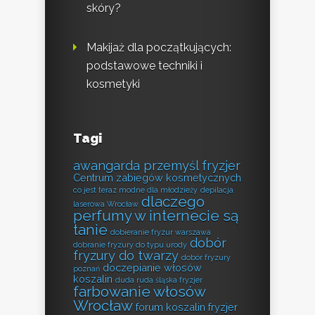
skóry?
Makijaż dla początkujących:
podstawowe techniki i
kosmetyki
Tagi
awangarda przemyśl fryzjer
Centrum zabiegów kosmetycznych
co jest teraz modne dla młodzieży
depilacja
dlaczego
laserowa Wrocław
perfumy w internecie są
tanie
dobieranie fryzur warszawa
dobór
dobranie fryzury do typu urody
fryzury do twarzy
dobór fryzury
doczepianie włosów
poznań
koszalin
duda ruda śląska fryzjer
farbowanie włosów
Wrocław
forum koszalin fryzjer