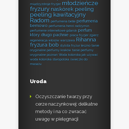
młodzieńcze
międzyzdroje fryzjer
fryzury
naskórek peeling
peeling kawitacyjny
Radom
perfumeria
perfumeria belle
bemowo
perfumeria henri radzymin
perfum
perfumerie internetowe gdańsk
który długo pachnie
praca fryzjer zgierz
Rihanna
regeneracja włosów warszawa
fryzura bob
stylista fryzur leszno
tanie
oryginalne perfumy kraków
tanie perfumy
oryginalne poznań
Woda kolońska jak używać
woda kolońska staropolska
świeczki do
masażu
Uroda
Oczyszczanie twarzy przy
cerze naczynkowej: delikatne
metody i na co zwracać
uwagę w pielęgnacji