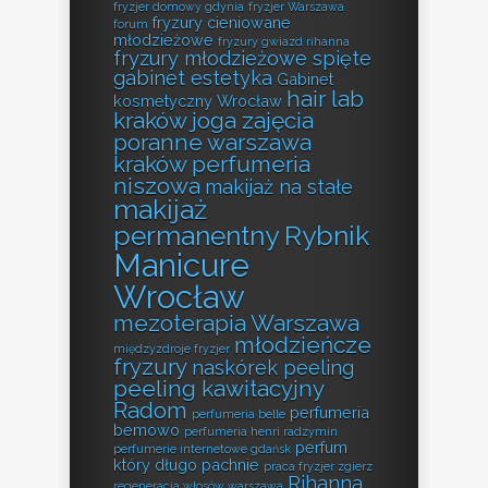
fryzjer domowy gdynia
fryzjer Warszawa
fryzury cieniowane
forum
młodzieżowe
fryzury gwiazd rihanna
fryzury młodzieżowe spięte
gabinet estetyka
Gabinet
hair lab
kosmetyczny Wrocław
kraków
joga zajęcia
poranne warszawa
kraków perfumeria
niszowa
makijaż na stałe
makijaż
permanentny Rybnik
Manicure
Wrocław
mezoterapia Warszawa
młodzieńcze
międzyzdroje fryzjer
fryzury
naskórek peeling
peeling kawitacyjny
Radom
perfumeria
perfumeria belle
bemowo
perfumeria henri radzymin
perfum
perfumerie internetowe gdańsk
który długo pachnie
praca fryzjer zgierz
Rihanna
regeneracja włosów warszawa