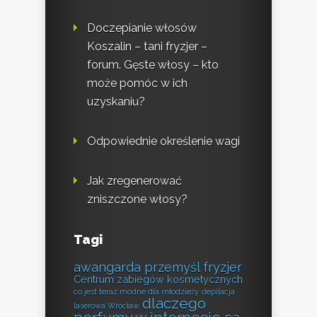
Doczepianie włosów
Koszalin – tani fryzjer –
forum. Gęste włosy – kto
może pomóc w ich
uzyskaniu?
Odpowiednie określenie wagi
Jak zregenerować
zniszczone włosy?
Tagi
awangarda przemyśl fryzjer
Centrum zabiegów kosmetycznych
co jest teraz modne dla młodzieży
depilacja
dlaczego
laserowa Wrocław