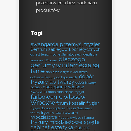
przebarwienia bez nadmiaru
produktów
Tagi
awangarda przemyśl fryzjer
Centrum zabiegów kosmetycznych
co jest teraz modne dla młodzieży
depilacja
dlaczego
laserowa Wrocław
perfumy w internecie są
tanie
dobieranie fryzur warszawa
dobór
dobranie fryzury do typu urody
fryzury do twarzy
dobór fryzury
doczepianie włosów
poznań
koszalin
duda ruda śląska fryzjer
farbowanie włosów
Wrocław
forum koszalin fryzjer
fryzjer domowy gdynia
fryzjer Warszawa
fryzury cieniowane
forum
młodzieżowe
fryzury gwiazd rihanna
fryzury młodzieżowe spięte
gabinet estetyka
Gabinet