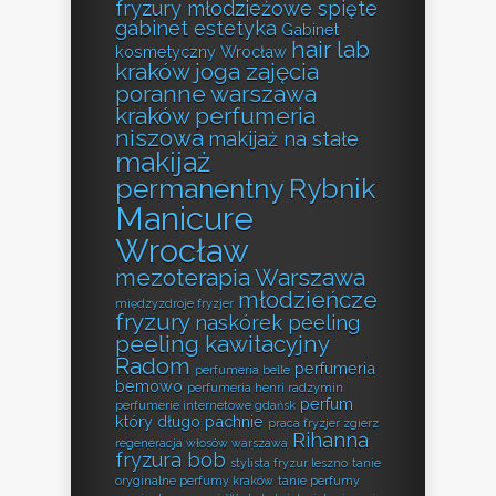
fryzury młodzieżowe spięte
gabinet estetyka
Gabinet
hair lab
kosmetyczny Wrocław
kraków
joga zajęcia
poranne warszawa
kraków perfumeria
niszowa
makijaż na stałe
makijaż
permanentny Rybnik
Manicure
Wrocław
mezoterapia Warszawa
młodzieńcze
międzyzdroje fryzjer
fryzury
naskórek peeling
peeling kawitacyjny
Radom
perfumeria
perfumeria belle
bemowo
perfumeria henri radzymin
perfum
perfumerie internetowe gdańsk
który długo pachnie
praca fryzjer zgierz
Rihanna
regeneracja włosów warszawa
fryzura bob
stylista fryzur leszno
tanie
oryginalne perfumy kraków
tanie perfumy