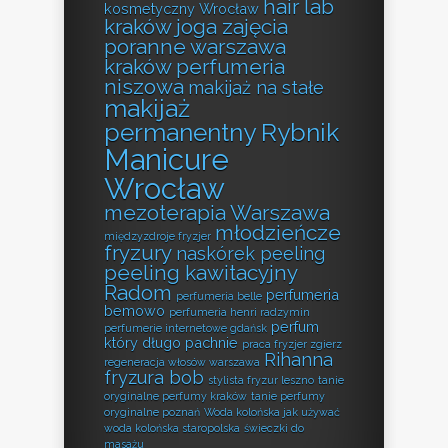
hair lab
kosmetyczny Wrocław
kraków
joga zajęcia
poranne warszawa
kraków perfumeria
niszowa
makijaż na stałe
makijaż
permanentny Rybnik
Manicure
Wrocław
mezoterapia Warszawa
młodzieńcze
międzyzdroje fryzjer
fryzury
naskórek peeling
peeling kawitacyjny
Radom
perfumeria
perfumeria belle
bemowo
perfumeria henri radzymin
perfum
perfumerie internetowe gdańsk
który długo pachnie
praca fryzjer zgierz
Rihanna
regeneracja włosów warszawa
fryzura bob
stylista fryzur leszno
tanie
oryginalne perfumy kraków
tanie perfumy
oryginalne poznań
Woda kolońska jak używać
woda kolońska staropolska
świeczki do
masażu