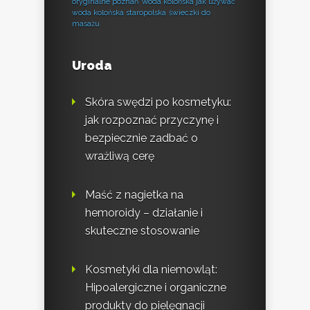
oryginalne poznań
Woda kolońska jak używać
woda kolońska staropolska
świeczki do
masażu
Uroda
Skóra swędzi po kosmetyku:
jak rozpoznać przyczynę i
bezpiecznie zadbać o
wrażliwą cerę
Maść z nagietka na
hemoroidy – działanie i
skuteczne stosowanie
Kosmetyki dla niemowląt:
Hipoalergiczne i organiczne
produkty do pielęgnacji