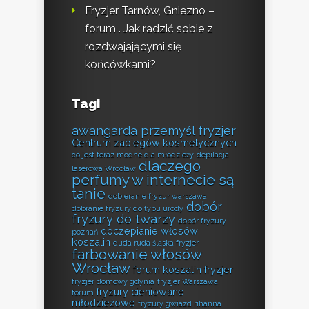
Fryzjer Tarnów, Gniezno –
forum . Jak radzić sobie z
rozdwajającymi się
końcówkami?
Tagi
awangarda przemyśl fryzjer
Centrum zabiegów kosmetycznych
co jest teraz modne dla młodzieży
depilacja
dlaczego
laserowa Wrocław
perfumy w internecie są
tanie
dobieranie fryzur warszawa
dobór
dobranie fryzury do typu urody
fryzury do twarzy
dobór fryzury
doczepianie włosów
poznań
koszalin
duda ruda śląska fryzjer
farbowanie włosów
Wrocław
forum koszalin fryzjer
fryzjer domowy gdynia
fryzjer Warszawa
fryzury cieniowane
forum
młodzieżowe
fryzury gwiazd rihanna