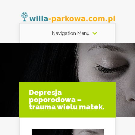
Navigation Menu
Depresja
poporodowa –
trauma wielu matek.