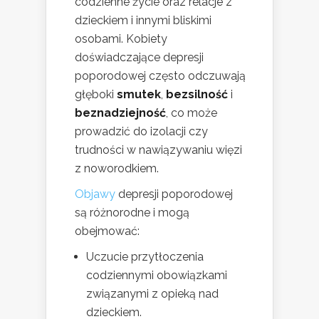
codzienne życie oraz relacje z
dzieckiem i innymi bliskimi
osobami. Kobiety
doświadczające depresji
poporodowej często odczuwają
głęboki
smutek
,
bezsilność
i
beznadziejność
, co może
prowadzić do izolacji czy
trudności w nawiązywaniu więzi
z noworodkiem.
Objawy
depresji poporodowej
są różnorodne i mogą
obejmować:
Uczucie przytłoczenia
codziennymi obowiązkami
związanymi z opieką nad
dzieckiem.