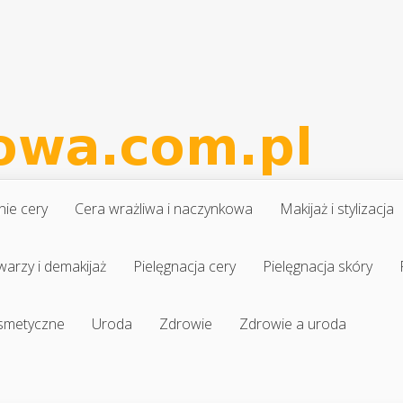
nie cery
Cera wrażliwa i naczynkowa
Makijaż i stylizacja
warzy i demakijaż
Pielęgnacja cery
Pielęgnacja skóry
osmetyczne
Uroda
Zdrowie
Zdrowie a uroda