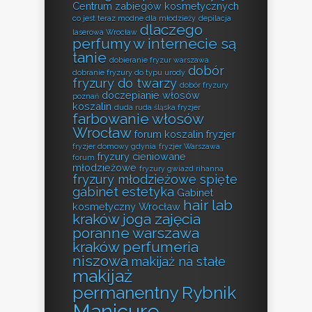
Centrum zabiegów kosmetycznych
co jest teraz modne dla młodzieży
depilacja
dlaczego
laserowa Wrocław
perfumy w internecie są
tanie
dobieranie fryzur warszawa
dobór
dobranie fryzury do typu urody
fryzury do twarzy
dobór fryzury
doczepianie włosów
poznań
koszalin
duda ruda śląska fryzjer
farbowanie włosów
Wrocław
forum koszalin fryzjer
fryzjer domowy gdynia
fryzjer Warszawa
fryzury cieniowane
forum
młodzieżowe
fryzury gwiazd rihanna
fryzury młodzieżowe spięte
gabinet estetyka
Gabinet
hair lab
kosmetyczny Wrocław
kraków
joga zajęcia
poranne warszawa
kraków perfumeria
niszowa
makijaż na stałe
makijaż
permanentny Rybnik
Manicure