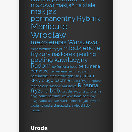
niszowa
makijaż na stałe
makijaż
permanentny Rybnik
Manicure
Wrocław
mezoterapia Warszawa
młodzieńcze
międzyzdroje fryzjer
fryzury
naskórek peeling
peeling kawitacyjny
Radom
perfumeria
perfumeria belle
bemowo
perfumeria henri radzymin
perfum
perfumerie internetowe gdańsk
który długo pachnie
praca fryzjer zgierz
Rihanna
regeneracja włosów warszawa
fryzura bob
stylista fryzur leszno
tanie
oryginalne perfumy kraków
tanie perfumy
oryginalne poznań
Woda kolońska jak używać
woda kolońska staropolska
świeczki do
masażu
Uroda