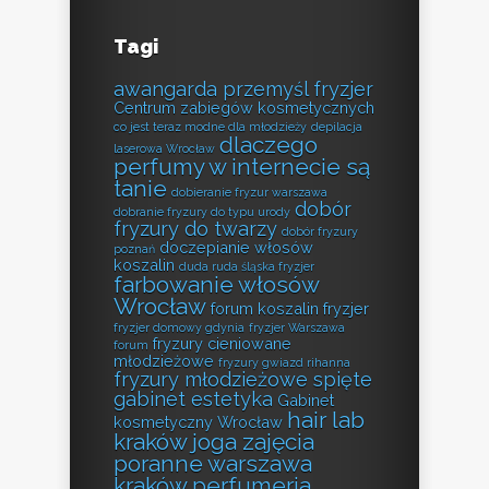
Tagi
awangarda przemyśl fryzjer
Centrum zabiegów kosmetycznych
co jest teraz modne dla młodzieży
depilacja
dlaczego
laserowa Wrocław
perfumy w internecie są
tanie
dobieranie fryzur warszawa
dobór
dobranie fryzury do typu urody
fryzury do twarzy
dobór fryzury
doczepianie włosów
poznań
koszalin
duda ruda śląska fryzjer
farbowanie włosów
Wrocław
forum koszalin fryzjer
fryzjer domowy gdynia
fryzjer Warszawa
fryzury cieniowane
forum
młodzieżowe
fryzury gwiazd rihanna
fryzury młodzieżowe spięte
gabinet estetyka
Gabinet
hair lab
kosmetyczny Wrocław
kraków
joga zajęcia
poranne warszawa
kraków perfumeria