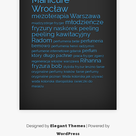
Wrocław
mezoterapia Warszawa
młodzieńcze
międzyzdroje fryzjer
fryzury
naskórek peeling
peeling kawitacyjny
Radom
perfumeria
perfumeria belle
bemowo
perfumeria henri radzymin
perfum
perfumerie internetowe gdańsk
który długo pachnie
praca fryzjer zgierz
Rihanna
regeneracja włosów warszawa
fryzura bob
stylista fryzur leszno
tanie
oryginalne perfumy kraków
tanie perfumy
oryginalne poznań
Woda kolońska jak używać
woda kolońska staropolska
świeczki do
masażu
Designed by
Elegant Themes
| Powered by
WordPress