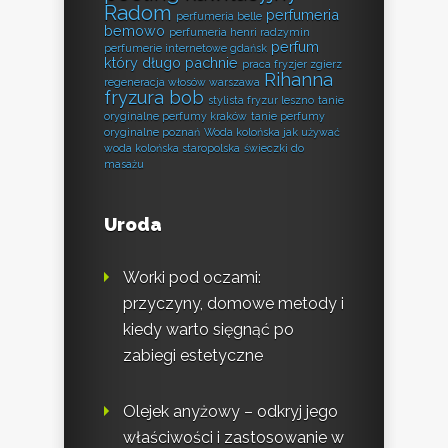
Radom
perfumeria
perfumeria belle
bemowo
perfumeria henri radzymin
perfum
perfumerie internetowe gdańsk
który długo pachnie
praca fryzjer zgierz
Rihanna
regeneracja włosów warszawa
fryzura bob
stylista fryzur leszno
tanie
oryginalne perfumy kraków
tanie perfumy
oryginalne poznań
Woda kolońska jak używać
woda kolońska staropolska
świeczki do
masażu
Uroda
Worki pod oczami:
przyczyny, domowe metody i
kiedy warto sięgnąć po
zabiegi estetyczne
Olejek anyżowy – odkryj jego
właściwości i zastosowanie w