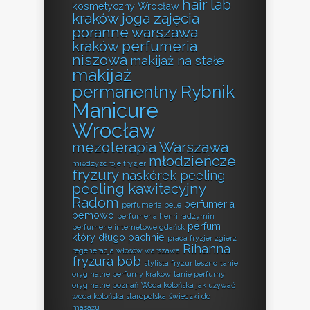
hair lab
kosmetyczny Wrocław
kraków
joga zajęcia
poranne warszawa
kraków perfumeria
niszowa
makijaż na stałe
makijaż
permanentny Rybnik
Manicure
Wrocław
mezoterapia Warszawa
młodzieńcze
międzyzdroje fryzjer
fryzury
naskórek peeling
peeling kawitacyjny
Radom
perfumeria
perfumeria belle
bemowo
perfumeria henri radzymin
perfum
perfumerie internetowe gdańsk
który długo pachnie
praca fryzjer zgierz
Rihanna
regeneracja włosów warszawa
fryzura bob
stylista fryzur leszno
tanie
oryginalne perfumy kraków
tanie perfumy
oryginalne poznań
Woda kolońska jak używać
woda kolońska staropolska
świeczki do
masażu