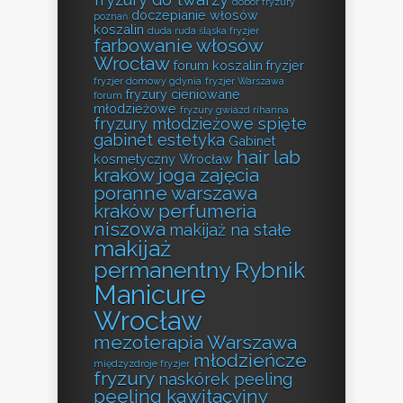
dobór fryzury
doczepianie włosów
poznań
koszalin
duda ruda śląska fryzjer
farbowanie włosów
Wrocław
forum koszalin fryzjer
fryzjer domowy gdynia
fryzjer Warszawa
fryzury cieniowane
forum
młodzieżowe
fryzury gwiazd rihanna
fryzury młodzieżowe spięte
gabinet estetyka
Gabinet
hair lab
kosmetyczny Wrocław
kraków
joga zajęcia
poranne warszawa
kraków perfumeria
niszowa
makijaż na stałe
makijaż
permanentny Rybnik
Manicure
Wrocław
mezoterapia Warszawa
młodzieńcze
międzyzdroje fryzjer
fryzury
naskórek peeling
peeling kawitacyjny