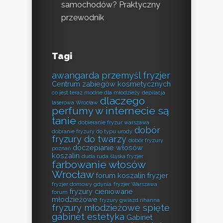
samochodów? Praktyczny
przewodnik
Tagi
awangarda przemyśl fryzjer
Centrum zabiegów kosmetycznych
co jest teraz modne dla młodzieży
depilacja
dlaczego
laserowa Wrocław
perfumy w internecie są
tanie
dobieranie fryzur warszawa
dobór
dobranie fryzury do typu urody
fryzury do twarzy
dobór fryzury
doczepianie włosów
poznań
koszalin
duda ruda śląska fryzjer
farbowanie włosów
Wrocław
forum koszalin fryzjer
fryzjer domowy gdynia
fryzjer Warszawa
fryzury cieniowane
forum
młodzieżowe
fryzury gwiazd rihanna
fryzury młodzieżowe spięte
gabinet estetyka
Gabinet