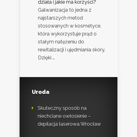
działa i jakie ma korzyści?
Galwanizacja to jedna z
najstarszych metod
stosowanych w kosmetyce,
która wykorzystuje prąd o
stałym natężeniu do
rewitalizacji i ujędrniania skóry.
Dzięki …
Uroda
Skuteczny sposób na
niechciane owłosienie –
depilacja laserowa Wrocław