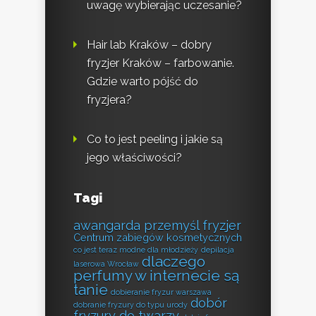
uwagę wybierając uczesanie?
Hair lab Kraków – dobry
fryzjer Kraków – farbowanie.
Gdzie warto pójść do
fryzjera?
Co to jest peeling i jakie są
jego właściwości?
Tagi
awangarda przemyśl fryzjer
Centrum zabiegów kosmetycznych
co jest teraz modne dla młodzieży
depilacja
dlaczego
laserowa Wrocław
perfumy w internecie są
tanie
dobieranie fryzur warszawa
dobór
dobranie fryzury do typu urody
fryzury do twarzy