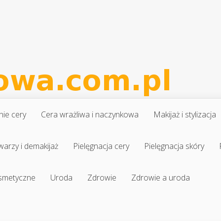
nie cery
Cera wrażliwa i naczynkowa
Makijaż i stylizacja
warzy i demakijaż
Pielęgnacja cery
Pielęgnacja skóry
osmetyczne
Uroda
Zdrowie
Zdrowie a uroda