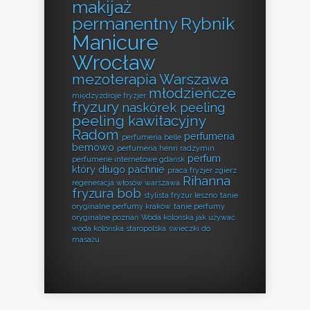
makijaż
permanentny Rybnik
Manicure
Wrocław
mezoterapia Warszawa
młodzieńcze
międzyzdroje fryzjer
fryzury
naskórek peeling
peeling kawitacyjny
Radom
perfumeria
perfumeria belle
bemowo
perfumeria henri radzymin
perfum
perfumerie internetowe gdańsk
który długo pachnie
praca fryzjer zgierz
Rihanna
regeneracja włosów warszawa
fryzura bob
stylista fryzur leszno
tanie
oryginalne perfumy kraków
tanie perfumy
oryginalne poznań
Woda kolońska jak używać
woda kolońska staropolska
świeczki do
masażu