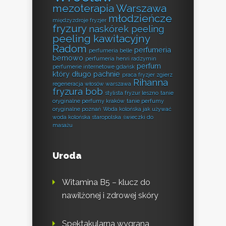
mezoterapia Warszawa
młodzieńcze
międzyzdroje fryzjer
fryzury
naskórek peeling
peeling kawitacyjny
Radom
perfumeria
perfumeria belle
bemowo
perfumeria henri radzymin
perfum
perfumerie internetowe gdańsk
który długo pachnie
praca fryzjer zgierz
Rihanna
regeneracja włosów warszawa
fryzura bob
stylista fryzur leszno
tanie
oryginalne perfumy kraków
tanie perfumy
oryginalne poznań
Woda kolońska jak używać
woda kolońska staropolska
świeczki do
masażu
Uroda
Witamina B5 – klucz do
nawilżonej i zdrowej skóry
Spektakularna wygrana