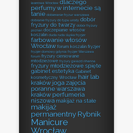
dlaczego
laserowa Wrocław
perfumy w internecie są
tanie
dobieranie fryzur warszawa
dobór
dobranie fryzury do typu urody
fryzury do twarzy
dobór fryzury
doczepianie włosów
poznań
koszalin
duda ruda śląska fryzjer
farbowanie włosów
Wrocław
forum koszalin fryzjer
fryzjer domowy gdynia
fryzjer Warszawa
fryzury cieniowane
forum
młodzieżowe
fryzury gwiazd rihanna
fryzury młodzieżowe spięte
gabinet estetyka
Gabinet
hair lab
kosmetyczny Wrocław
kraków
joga zajęcia
poranne warszawa
kraków perfumeria
niszowa
makijaż na stałe
makijaż
permanentny Rybnik
Manicure
Wrocław