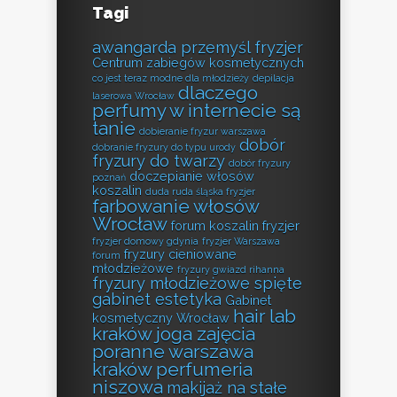
Tagi
awangarda przemyśl fryzjer
Centrum zabiegów kosmetycznych
co jest teraz modne dla młodzieży
depilacja
dlaczego
laserowa Wrocław
perfumy w internecie są
tanie
dobieranie fryzur warszawa
dobór
dobranie fryzury do typu urody
fryzury do twarzy
dobór fryzury
doczepianie włosów
poznań
koszalin
duda ruda śląska fryzjer
farbowanie włosów
Wrocław
forum koszalin fryzjer
fryzjer domowy gdynia
fryzjer Warszawa
fryzury cieniowane
forum
młodzieżowe
fryzury gwiazd rihanna
fryzury młodzieżowe spięte
gabinet estetyka
Gabinet
hair lab
kosmetyczny Wrocław
kraków
joga zajęcia
poranne warszawa
kraków perfumeria
niszowa
makijaż na stałe