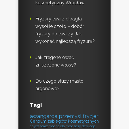
kosmetyczny Wrocław
Fryzury twarz okrągła
wysokie czoło – dobór
fryzury do twarzy. Jak
wykonać najlepszą fryzurę?
Jak zregenerować
zniszczone włosy?
Do czego służy masło
argonowe?
Tagi
awangarda przemyśl fryzjer
Centrum zabiegów kosmetycznych
co jest teraz modne dla młodzieży
depilacja