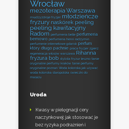
Wrocław
mezoterapia Warszawa
młodzieńcze
międzyzdroje fryzjer
fryzury
naskórek peeling
peeling kawitacyjny
Radom
perfumeria
perfumeria belle
bemowo
perfumeria henri radzymin
perfum
perfumerie internetowe gdańsk
który długo pachnie
praca fryzjer zgierz
Rihanna
regeneracja włosów warszawa
fryzura bob
stylista fryzur leszno
tanie
oryginalne perfumy kraków
tanie perfumy
oryginalne poznań
Woda kolońska jak używać
woda kolońska staropolska
świeczki do
masażu
Uroda
Kwasy w pielęgnacji cery
naczynkowej: jak stosować je
bez ryzyka podrażnień i