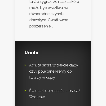
także sygnał, że nasza skóra
może być wrażliwa na
różnorodne czynniki
drażniące. Gwałtowne
poszerzenie …
Uroda
Ach, ta skóra w trakcie ciąży
czyli polecane kremy do
twarzy w ciąży
Świeczki do masażu – masaż
Wrocław