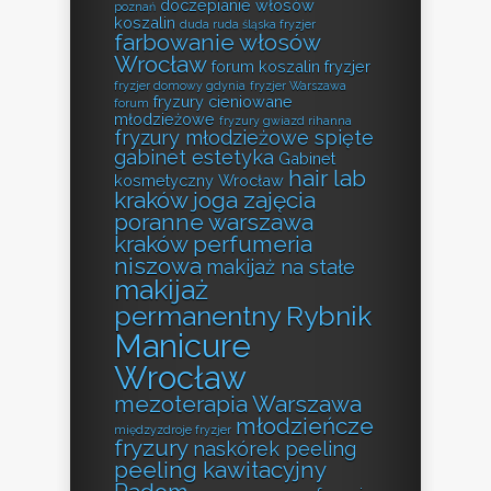
doczepianie włosów
poznań
koszalin
duda ruda śląska fryzjer
farbowanie włosów
Wrocław
forum koszalin fryzjer
fryzjer domowy gdynia
fryzjer Warszawa
fryzury cieniowane
forum
młodzieżowe
fryzury gwiazd rihanna
fryzury młodzieżowe spięte
gabinet estetyka
Gabinet
hair lab
kosmetyczny Wrocław
kraków
joga zajęcia
poranne warszawa
kraków perfumeria
niszowa
makijaż na stałe
makijaż
permanentny Rybnik
Manicure
Wrocław
mezoterapia Warszawa
młodzieńcze
międzyzdroje fryzjer
fryzury
naskórek peeling
peeling kawitacyjny