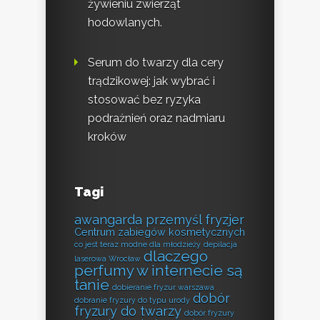
żywieniu zwierząt
hodowlanych.
Serum do twarzy dla cery
trądzikowej: jak wybrać i
stosować bez ryzyka
podrażnień oraz nadmiaru
kroków
Tagi
awangarda przemyśl fryzjer
Centrum zabiegów kosmetycznych
co jest teraz modne dla młodzieży
depilacja
dlaczego
laserowa Wrocław
perfumy w internecie są
tanie
dobieranie fryzur warszawa
dobór
dobranie fryzury do typu urody
fryzury do twarzy
dobór fryzury