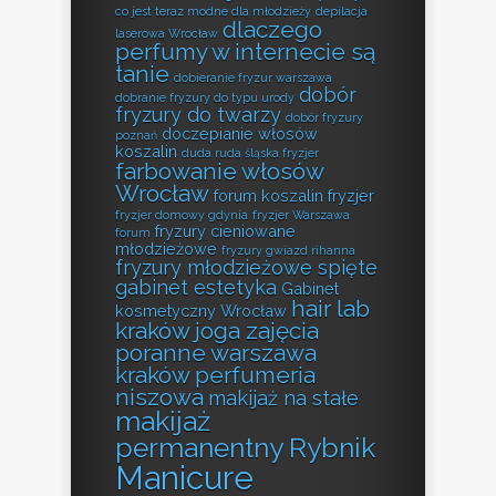
co jest teraz modne dla młodzieży
depilacja
dlaczego
laserowa Wrocław
perfumy w internecie są
tanie
dobieranie fryzur warszawa
dobór
dobranie fryzury do typu urody
fryzury do twarzy
dobór fryzury
doczepianie włosów
poznań
koszalin
duda ruda śląska fryzjer
farbowanie włosów
Wrocław
forum koszalin fryzjer
fryzjer domowy gdynia
fryzjer Warszawa
fryzury cieniowane
forum
młodzieżowe
fryzury gwiazd rihanna
fryzury młodzieżowe spięte
gabinet estetyka
Gabinet
hair lab
kosmetyczny Wrocław
kraków
joga zajęcia
poranne warszawa
kraków perfumeria
niszowa
makijaż na stałe
makijaż
permanentny Rybnik
Manicure