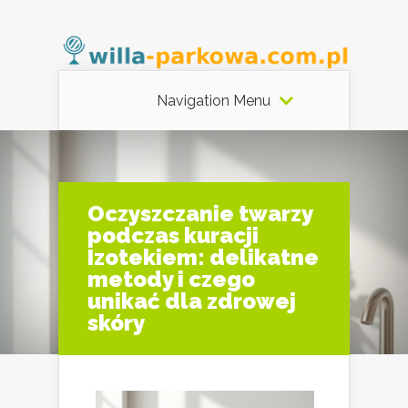
Navigation Menu
Oczyszczanie twarzy
podczas kuracji
Izotekiem: delikatne
metody i czego
unikać dla zdrowej
skóry