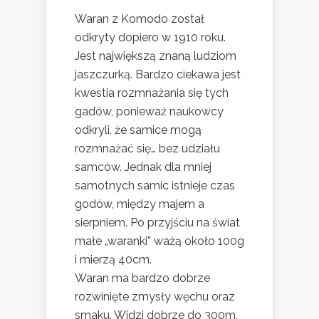
Waran z Komodo został
odkryty dopiero w 1910 roku.
Jest największą znaną ludziom
jaszczurką. Bardzo ciekawa jest
kwestia rozmnażania się tych
gadów, ponieważ naukowcy
odkryli, że samice mogą
rozmnażać się… bez udziału
samców. Jednak dla mniej
samotnych samic istnieje czas
godów, między majem a
sierpniem. Po przyjściu na świat
małe „waranki” ważą około 100g
i mierzą 40cm.
Waran ma bardzo dobrze
rozwinięte zmysły węchu oraz
smaku. Widzi dobrze do 300m,