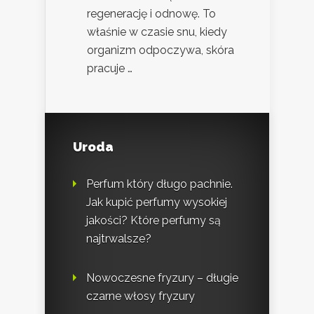
regenerację i odnowę. To
właśnie w czasie snu, kiedy
organizm odpoczywa, skóra
pracuje …
Uroda
Perfum który długo pachnie.
Jak kupić perfumy wysokiej
jakości? Które perfumy są
najtrwalsze?
Nowoczesne fryzury – długie
czarne włosy fryzury