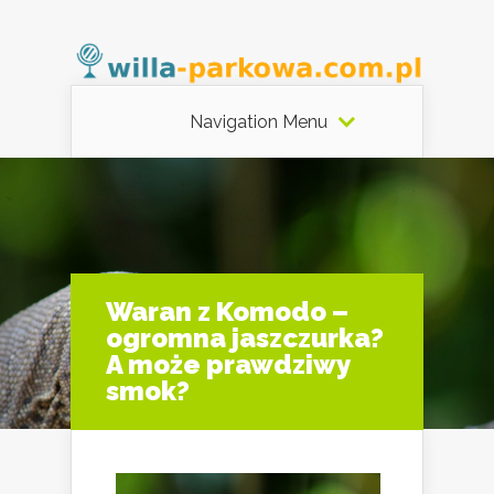
Navigation Menu
Waran z Komodo –
ogromna jaszczurka?
A może prawdziwy
smok?