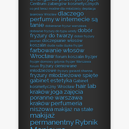
Centrum zabiegów kosmetycznych
co jest teraz modne dla młodzieży
depilacja
dlaczego
laserowa Wrocław
perfumy w internecie są
tanie
dobieranie fryzur warszawa
dobór
dobranie fryzury do typu urody
fryzury do twarzy
dobór fryzury
doczepianie włosów
poznań
koszalin
duda ruda śląska fryzjer
farbowanie włosów
Wrocław
forum koszalin fryzjer
fryzjer domowy gdynia
fryzjer Warszawa
fryzury cieniowane
forum
młodzieżowe
fryzury gwiazd rihanna
fryzury młodzieżowe spięte
gabinet estetyka
Gabinet
hair lab
kosmetyczny Wrocław
kraków
joga zajęcia
poranne warszawa
kraków perfumeria
niszowa
makijaż na stałe
makijaż
permanentny Rybnik