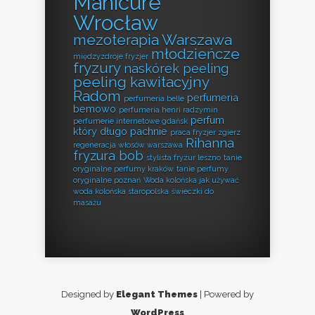
Manicure
Wrocław
mezoterapia Warszawa
młodzieńcze
międzyzdroje fryzjer
fryzury
naskórek peeling
peeling kawitacyjny
Radom
perfumeria
perfumeria belle
bemowo
perfumeria henri radzymin
perfum
perfumerie internetowe gdańsk
który długo pachnie
praca fryzjer zgierz
Rihanna
regeneracja włosów warszawa
fryzura bob
stylista fryzur leszno
tanie
oryginalne perfumy kraków
tanie perfumy
oryginalne poznań
Woda kolońska jak używać
woda kolońska staropolska
świeczki do
masażu
Designed by
Elegant Themes
| Powered by
WordPress