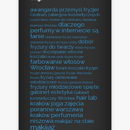
awangarda przemyśl fryzjer
Centrum zabiegów kosmetycznych
co jest teraz modne dla młodzieży
depilacja
dlaczego
laserowa Wrocław
perfumy w internecie są
tanie
dobieranie fryzur warszawa
dobór
dobranie fryzury do typu urody
fryzury do twarzy
dobór fryzury
doczepianie włosów
poznań
koszalin
duda ruda śląska fryzjer
farbowanie włosów
Wrocław
forum koszalin fryzjer
fryzjer domowy gdynia
fryzjer Warszawa
fryzury cieniowane
forum
młodzieżowe
fryzury gwiazd rihanna
fryzury młodzieżowe spięte
gabinet estetyka
Gabinet
hair lab
kosmetyczny Wrocław
kraków
joga zajęcia
poranne warszawa
kraków perfumeria
niszowa
makijaż na stałe
makijaż