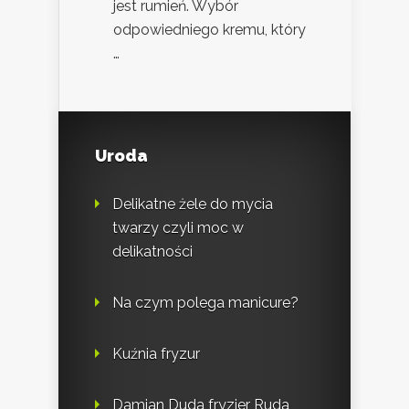
jest rumień. Wybór
odpowiedniego kremu, który
…
Uroda
Delikatne żele do mycia
twarzy czyli moc w
delikatności
Na czym polega manicure?
Kuźnia fryzur
Damian Duda fryzjer Ruda