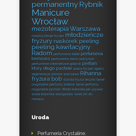
permanentny Rybnik
Manicure
Wrocław
mezoterapia Warszawa
młodzieńcze
międzyzdroje fryzjer
fryzury
naskórek peeling
peeling kawitacyjny
Radom
perfumeria
perfumeria belle
bemowo
perfumeria henri radzymin
perfum
perfumerie internetowe gdańsk
który długo pachnie
praca fryzjer zgierz
Rihanna
regeneracja włosów warszawa
fryzura bob
stylista fryzur leszno
tanie
oryginalne perfumy kraków
tanie perfumy
oryginalne poznań
Woda kolońska jak używać
woda kolońska staropolska
świeczki do
masażu
Uroda
Perfumeria Crystaline.